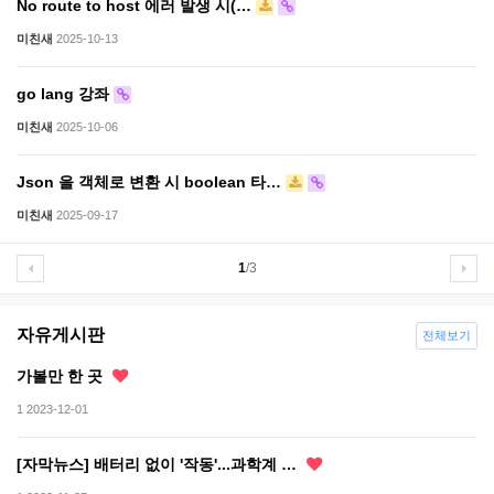
No route to host 에러 발생 시(…
미친새
2025-10-13
go lang 강좌
미친새
2025-10-06
Json 을 객체로 변환 시 boolean 타…
미친새
2025-09-17
1
/3
자유게시판
전체보기
가볼만 한 곳
1
2023-12-01
[자막뉴스] 배터리 없이 '작동'...과학계 …