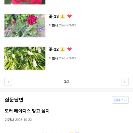
꽃-13
미친새
2020-03-03
꽃-12
미친새
2020-03-03
1
/3
질문답변
전체보기
도커 레이디스 망고 설치
미친새
2025-10-22