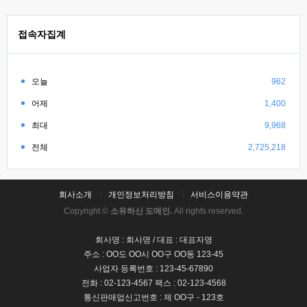
접속자집계
오늘
962
어제
1,400
최대
9,968
전체
2,725,218
회사소개
개인정보처리방침
서비스이용약관
Copyright ©
소유하신 도메인.
All rights reserved.
회사명 : 회사명 / 대표 : 대표자명
주소 : OO도 OO시 OO구 OO동 123-45
사업자 등록번호 : 123-45-67890
전화 : 02-123-4567 팩스 : 02-123-4568
통신판매업신고번호 : 제 OO구 - 123호