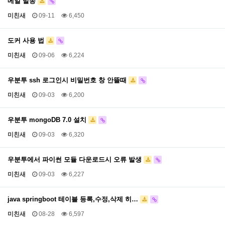
메일 발송
미친새
09-11
6,450
도커 사용 법
미친새
09-06
6,224
우분투 ssh 로그인시 비밀번호 창 안뜰때
미친새
09-03
6,200
우분투 mongoDB 7.0 설치
미친새
09-03
6,320
우분투에서 파이썬 모듈 다운로드시 오류 발생
미친새
09-03
6,227
java springboot 테이블 등록,수정,삭제 히…
미친새
08-28
6,597