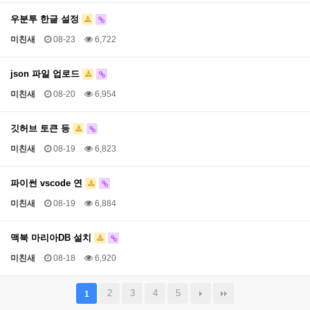
우분투 한글 설정
미친새
08-23
6,722
json 파일 업로드
미친새
08-20
6,954
깃허브 토큰 등
미친새
08-19
6,823
파이썬 vscode 연
미친새
08-19
6,884
맥북 마리아DB 설치
미친새
08-18
6,920
2
3
4
5
1