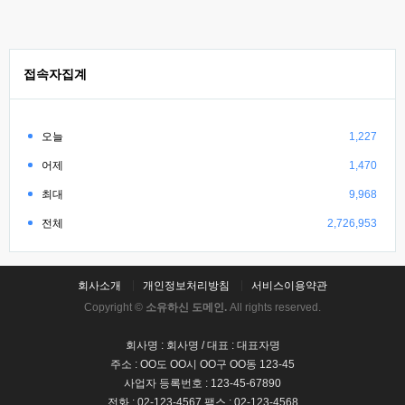
접속자집계
오늘
1,227
어제
1,470
최대
9,968
전체
2,726,953
회사소개
개인정보처리방침
서비스이용약관
Copyright ©
소유하신 도메인.
All rights reserved.
회사명 : 회사명 / 대표 : 대표자명
주소 : OO도 OO시 OO구 OO동 123-45
사업자 등록번호 : 123-45-67890
전화 : 02-123-4567 팩스 : 02-123-4568