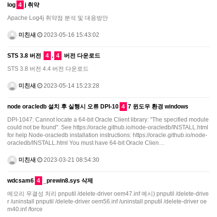
log
4
j 취약
Apache Log4j 취약점 분석 및 대응방안
미친새
2023-05-16 15:43:02
STS 3.8 버전
4
.
4
버전 다운로드
STS 3.8 버전 4.4 버전 다운로드
미친새
2023-05-14 15:23:28
node oracledb 설치 후 실행시 오류 DPI-10
4
7 윈도우 환경 windows
DPI-1047: Cannot locate a 64-bit Oracle Client library: "The specified module
could not be found". See https://oracle.github.io/node-oracledb/INSTALL.html
for help Node-oracledb installation instructions: https://oracle.github.io/node-
oracledb/INSTALL.html You must have 64-bit Oracle Clien…
미친새
2023-03-21 08:54:30
wdcsam6
4
_prewin8.sys 삭제
메모리 무결성 처리 pnputil /delete-driver oem47.inf 예시) pnputil /delete-drive
r /uninstall pnputil /delete-driver oem56.inf /uninstall pnputil /delete-driver oe
m40.inf /force