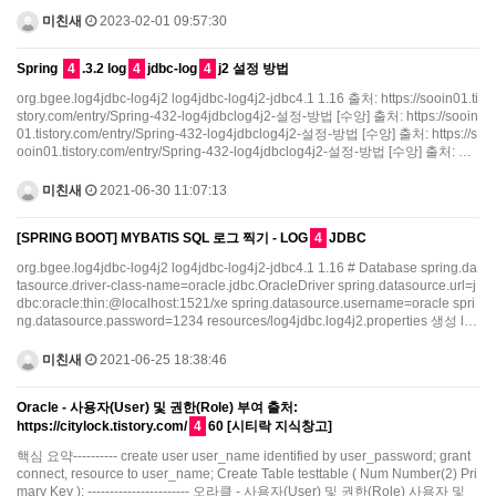
미친새
2023-02-01 09:57:30
Spring
4
.3.2 log
4
jdbc-log
4
j2 설정 방법
org.bgee.log4jdbc-log4j2 log4jdbc-log4j2-jdbc4.1 1.16 출처: https://sooin01.ti
story.com/entry/Spring-432-log4jdbclog4j2-설정-방법 [수앙] 출처: https://sooin
01.tistory.com/entry/Spring-432-log4jdbclog4j2-설정-방법 [수앙] 출처: https://s
ooin01.tistory.com/entry/Spring-432-log4jdbclog4j2-설정-방법 [수앙] 출처: …
미친새
2021-06-30 11:07:13
[SPRING BOOT] MYBATIS SQL 로그 찍기 - LOG
4
JDBC
org.bgee.log4jdbc-log4j2 log4jdbc-log4j2-jdbc4.1 1.16 # Database spring.da
tasource.driver-class-name=oracle.jdbc.OracleDriver spring.datasource.url=j
dbc:oracle:thin:@localhost:1521/xe spring.datasource.username=oracle spri
ng.datasource.password=1234 resources/log4jdbc.log4j2.properties 생성 l…
미친새
2021-06-25 18:38:46
Oracle - 사용자(User) 및 권한(Role) 부여 출처:
https://citylock.tistory.com/
4
60 [시티락 지식창고]
핵심 요약---------- create user user_name identified by user_password; grant
connect, resource to user_name; Create Table testtable ( Num Number(2) Pri
mary Key ); ----------------------- 오라클 - 사용자(User) 및 권한(Role) 사용자 및