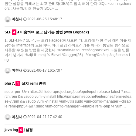
권한 설정을 위해서는 최고 관리자(DBA)로 접속 해야 한다. SQL> conn system/
orcl; 사용자/암호 만들기 SQL> …
미친새
2021-06-25 15:48:17
SLF
4
J 이용하여 로그 남기는 방법 (with Logback)
1. SLF4J란? SLF4J는 로깅 Facade(퍼사드)이다. 로깅에 대한 추상 레이어를 제
공하는 interface의 모음이다. 여러 로깅 라이브러리를 하나의 통일된 방식으로
사용할 수 있는 방법을 제공한다. src/main/resources/logback.xml 파일을 만들
어서 넣어라. %d{HH:mm} %-5level %logger{36} - %msg%n /tmp/log/access.l
og …
미친새
2021-06-17 16:57:07
php 7.
4
설치 remi 변경
sudp rpm -Uvh https://dl.fedoraproject.org/pub/epel/epel-release-latest-7.noa
rch.rpm && \ sudo yum -y install http://rpms.remirepo.net/enterprise/remi-relea
se-7.rpm && \ sudo yum -y install yum-utils sudo yum-config-manager --disab
le remi-php54 && \ sudo yum-config-manager --enable remi-php74 yum…
미친새
2021-04-21 17:42:40
java log
4
j 설정