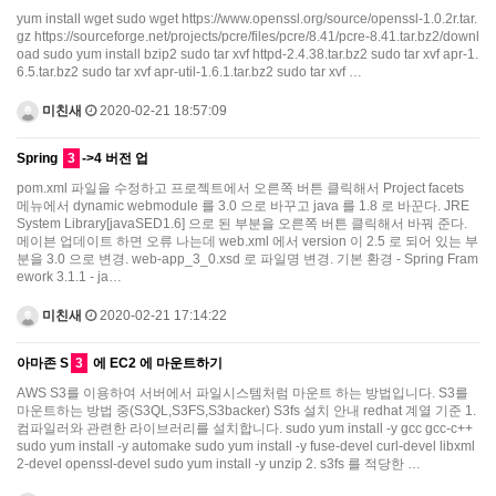
yum install wget sudo wget https://www.openssl.org/source/openssl-1.0.2r.tar.
gz https://sourceforge.net/projects/pcre/files/pcre/8.41/pcre-8.41.tar.bz2/downl
oad sudo yum install bzip2 sudo tar xvf httpd-2.4.38.tar.bz2 sudo tar xvf apr-1.
6.5.tar.bz2 sudo tar xvf apr-util-1.6.1.tar.bz2 sudo tar xvf …
미친새
2020-02-21 18:57:09
Spring
3
->4 버전 업
pom.xml 파일을 수정하고 프로젝트에서 오른쪽 버튼 클릭해서 Project facets
메뉴에서 dynamic webmodule 를 3.0 으로 바꾸고 java 를 1.8 로 바꾼다. JRE
System Library[javaSED1.6] 으로 된 부분을 오른쪽 버튼 클릭해서 바꿔 준다.
메이븐 업데이트 하면 오류 나는데 web.xml 에서 version 이 2.5 로 되어 있는 부
분을 3.0 으로 변경. web-app_3_0.xsd 로 파일명 변경. 기본 환경 - Spring Fram
ework 3.1.1 - ja…
미친새
2020-02-21 17:14:22
아마존 S
3
에 EC2 에 마운트하기
AWS S3를 이용하여 서버에서 파일시스템처럼 마운트 하는 방법입니다. S3를
마운트하는 방법 중(S3QL,S3FS,S3backer) S3fs 설치 안내 redhat 계열 기준 1.
컴파일러와 관련한 라이브러리를 설치합니다. sudo yum install -y gcc gcc-c++
sudo yum install -y automake sudo yum install -y fuse-devel curl-devel libxml
2-devel openssl-devel sudo yum install -y unzip 2. s3fs 를 적당한 …