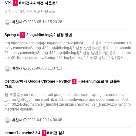
STS
3
.8 버전 4.4 버전 다운로드
STS 3.8 버전 4.4 버전 다운로드
미친새
2023-05-14 15:23:28
Spring 4.
3
.2 log4jdbc-log4j2 설정 방법
org.bgee.log4jdbc-log4j2 log4jdbc-log4j2-jdbc4.1 1.16 출처: https://sooin01.ti
story.com/entry/Spring-432-log4jdbclog4j2-설정-방법 [수앙] 출처: https://sooin
01.tistory.com/entry/Spring-432-log4jdbclog4j2-설정-방법 [수앙] 출처: https://s
ooin01.tistory.com/entry/Spring-432-log4jdbclog4j2-설정-방법 [수앙] 출처: …
미친새
2021-06-30 11:07:13
CentOS7에서 Google Chrome + Python
3
+ selenium으로 웹 크롤링
기초
웹 크롤링 yum install https://dl.google.com/linux/direct/google-chrome-stable
_current_x86_64.rpm wget https://chromedriver.storage.googleapis.com/90.
0.4430.24/chromedriver_linux64.zip unzip chromedriver_linux64.zip mv chro
medriver /usr/bin/
미친새
2021-04-20 14:00:48
centos7 apache2 2.4.
3
8 버전 설치