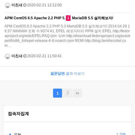
미친새
2020-02-21 12:12:00
APM CentOS 6.5 Apache 2.2 PHP 5.
3
MariaDB 5.5 설치해보자!
APM CentOS 6.5 Apache 2.2 PHP 5.3 MariaDB 5.5 설치해보자! 2014.04.29 1
6:37 lililiillililiil 조회 수:6074 #1. EPEL 레포지터리 RPM 설치 EPEL http://fedor
aproject.org/wiki/EPEL/FAQ rpm -Uvh http://download.fedoraproject.org/pub/e
pel/6/x86_64/epel-release-6-8.noarch.rpm REMI http://blog.famillecollet.co
m…
미친새
2020-02-21 11:50:41
질문답변
결과 더보기
2
1
접속자집계
오늘
1,208