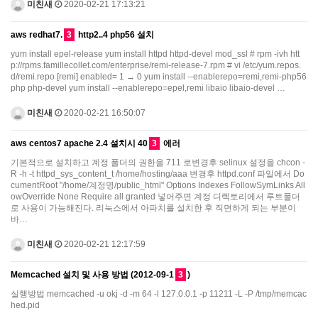
미친새
2020-02-21 17:13:21
aws redhat7.
3
http2..4 php56 설치
yum install epel-release yum install httpd httpd-devel mod_ssl # rpm -ivh htt
p://rpms.famillecollet.com/enterprise/remi-release-7.rpm # vi /etc/yum.repos.
d/remi.repo [remi] enabled= 1 → 0 yum install --enablerepo=remi,remi-php56
php php-devel yum install --enablerepo=epel,remi libaio libaio-devel …
미친새
2020-02-21 16:50:07
aws centos7 apache 2.4 설치시 40
3
에러
기본적으로 설치하고 계정 폴더의 권한을 711 로변경후 selinux 설정을 chcon -
R -h -t httpd_sys_content_t /home/hosting/aaa 변경후 httpd.conf 파일에서 Do
cumentRoot "/home/계정명/public_html" Options Indexes FollowSymLinks All
owOverride None Require all granted 넣어주면 계정 디렉토리에서 루트폴더
로 사용이 가능해진다. 리눅스에서 아파치를 설치한 후 직면하게 되는 부분이
바…
미친새
2020-02-21 12:17:59
Memcached 설치 및 사용 방법 (2012-09-1
3
)
실행방법 memcached -u okj -d -m 64 -l 127.0.0.1 -p 11211 -L -P /tmp/memcac
hed.pid