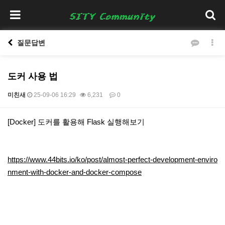
질문답변
도커 사용 법
미친새
25-09-06 16:29
6,231
0
본문
[Docker] 도커를 활용해 Flask 실행해보기
https://www.44bits.io/ko/post/almost-perfect-development-enviro
nment-with-docker-and-docker-compose