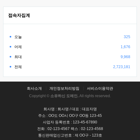
접속자집계
오늘
325
어제
1,676
최대
9,968
전체
2,723,181
회사소개
개인정보처리방침
서비스이용약관
Copyright ©
소유하신 도메인.
All rights reserved.
회사명 : 회사명 / 대표 : 대표자명
주소 : OO도 OO시 OO구 OO동 123-45
사업자 등록번호 : 123-45-67890
전화 : 02-123-4567 팩스 : 02-123-4568
통신판매업신고번호 : 제 OO구 - 123호