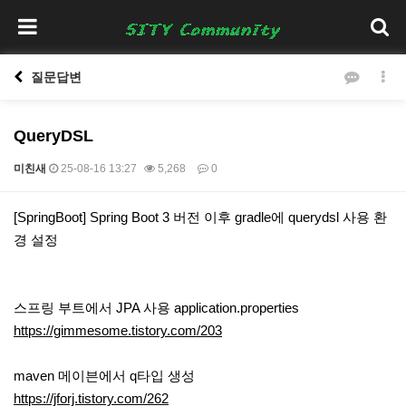
질문답변
QueryDSL
미친새
25-08-16 13:27
5,268
0
본문
[SpringBoot] Spring Boot 3 버전 이후 gradle에 querydsl 사용 환
경 설정
스프링 부트에서 JPA 사용 application.properties
https://gimmesome.tistory.com/203
maven 메이븐에서 q타입 생성
https://jforj.tistory.com/262