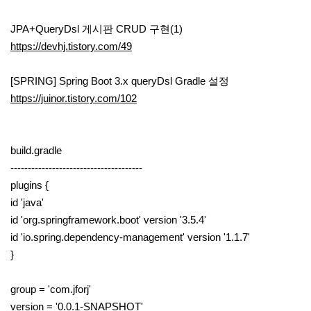
JPA+QueryDsl 게시판 CRUD 구현(1)
https://devhj.tistory.com/49
[SPRING] Spring Boot 3.x queryDsl Gradle 설정
https://juinor.tistory.com/102
build.gradle
--------------------------------------
plugins {
id 'java'
id 'org.springframework.boot' version '3.5.4'
id 'io.spring.dependency-management' version '1.1.7'
}
group = 'com.jforj'
version = '0.0.1-SNAPSHOT'