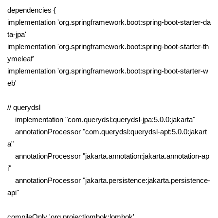
dependencies {
implementation 'org.springframework.boot:spring-boot-starter-da
ta-jpa'
implementation 'org.springframework.boot:spring-boot-starter-th
ymeleaf'
implementation 'org.springframework.boot:spring-boot-starter-w
eb'
// querydsl
implementation "com.querydsl:querydsl-jpa:5.0.0:jakarta"
annotationProcessor "com.querydsl:querydsl-apt:5.0.0:jakart
a"
annotationProcessor "jakarta.annotation:jakarta.annotation-ap
i"
annotationProcessor "jakarta.persistence:jakarta.persistence-
api"
compileOnly 'org.projectlombok:lombok'