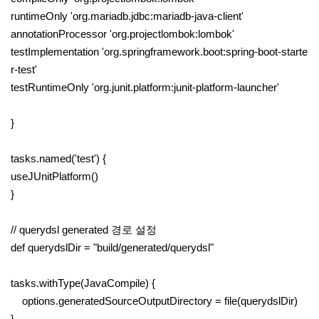
runtimeOnly 'org.mariadb.jdbc:mariadb-java-client'
annotationProcessor 'org.projectlombok:lombok'
testImplementation 'org.springframework.boot:spring-boot-starte
r-test'
testRuntimeOnly 'org.junit.platform:junit-platform-launcher'
}
tasks.named('test') {
useJUnitPlatform()
}
// querydsl generated 경로 설정
def querydslDir = "build/generated/querydsl"
tasks.withType(JavaCompile) {
options.generatedSourceOutputDirectory = file(querydslDir)
}