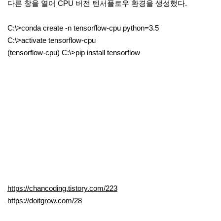
다른 창을 열어 CPU 버전 텐서플로우 환경을 생성했다.
C:\>conda create -n tensorflow-cpu python=3.5
C:\>activate tensorflow-cpu
(tensorflow-cpu) C:\>pip install tensorflow
https://chancoding.tistory.com/223
https://doitgrow.com/28