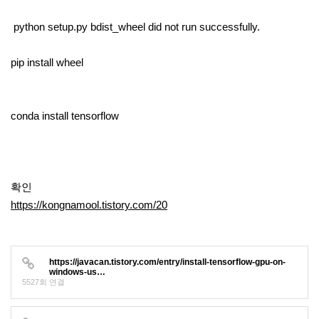
python setup.py bdist_wheel did not run successfully.
pip install wheel
conda install tensorflow
확인
https://kongnamool.tistory.com/20
https://javacan.tistory.com/entry/install-tensorflow-gpu-on-
windows-us…
5527회 연결