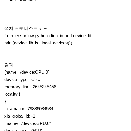
설치 완료 테스트 코드
from tensorflow.python.client import device_lib
print(device_lib.list_local_devices())
결과
[name: "/device:CPU:0"
device_type: "CPU"
memory_limit: 2645345456
locality {
}
incarnation: 79886034534
xla_global_id: -1
, name: "/device:GPU:0"
device_type: "GPU"