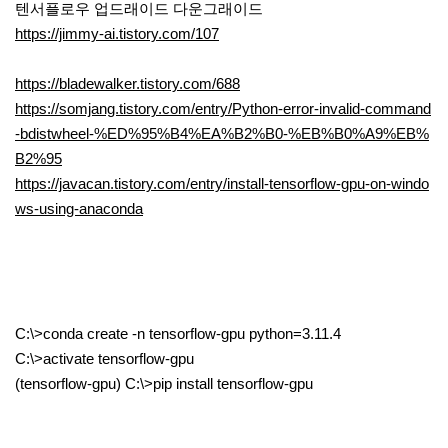
텐서플로우 업드래이드 다운그래이드
https://jimmy-ai.tistory.com/107
https://bladewalker.tistory.com/688
https://somjang.tistory.com/entry/Python-error-invalid-command
-bdistwheel-%ED%95%B4%EA%B2%B0-%EB%B0%A9%EB%
B2%95
https://javacan.tistory.com/entry/install-tensorflow-gpu-on-windo
ws-using-anaconda
C:\>conda create -n tensorflow-gpu python=3.11.4
C:\>activate tensorflow-gpu
(tensorflow-gpu) C:\>pip install tensorflow-gpu