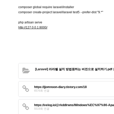
composer global require laravel/installer
composer create-project laravel/laravel test5 --prefer-dist "9.*"
php artisan serve
http://127.0.0.1:8000/
[Laravel] 라라벨 설치 방법원하는 버전으로 설치하기.pdf
(
https://jjomnoon-diary.tistory.com/18
6576회 연결
https://velog.io/@rkddlrwns/Windows%EC%97%90
5519회 연결