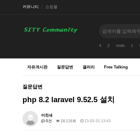
커뮤니티
쇼핑몰
4
2
node
1
자유게시판
질문답변
갤러리
Free Talking
질문답변
php 8.2 laravel 9.52.5 설치
미친새
0건
18,116회
23-03-31 13:43