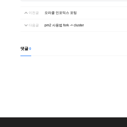
이전글
오라클 인포믹스 포팅
다음글
pm2 사용법 fork -> cluster
댓글
0