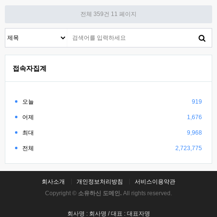
전체 359건
11 페이지
접속자집계
오늘
919
어제
1,676
최대
9,968
전체
2,723,775
회사소개
개인정보처리방침
서비스이용약관
Copyright ©
소유하신 도메인.
All rights reserved.
회사명 : 회사명 / 대표 : 대표자명