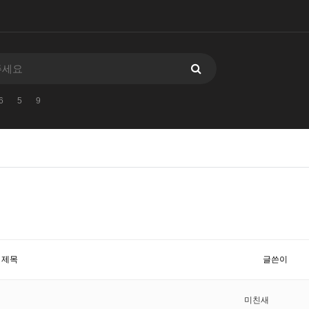
6
5
9
제목
글쓴이
미친새