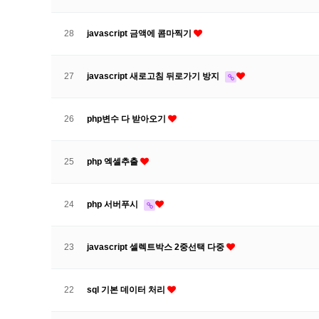
28
javascript 금액에 콤마찍기
27
javascript 새로고침 뒤로가기 방지
26
php변수 다 받아오기
25
php 엑셀추출
24
php 서버푸시
23
javascript 셀렉트박스 2중선택 다중
22
sql 기본 데이터 처리