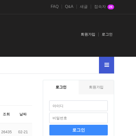
FAQ
Q&A
새글
접속자
26
회원가입
로그인
로그인
회원가입
조회
날짜
26435
02-21