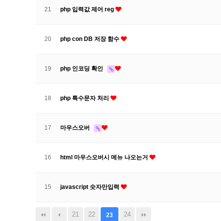
21
php 입력값 제어 reg
20
php con DB 저장 함수
19
php 인코딩 확인
18
php 특수문자 처리
17
마우스오버
16
html 마우스오버시 메뉴 나오는거
15
javascript 숫자만입력
21
22
24
23