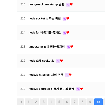
216
postgresql timestamp 변환
215
node socket ip 주소 확인
214
node for 비동기를 동기로
213
timestamp 날짜 변환 웹처리
212
node 소켓 socket.io
211
node.js https ssl 서버 구현
210
node.js express 비동기 동기화 문제
끝
1
2
3
4
5
6
7
8
9
10