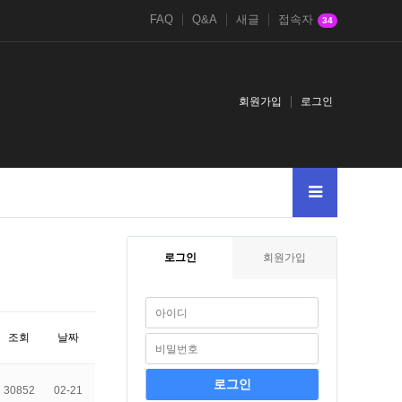
FAQ
Q&A
새글
접속자
34
회원가입
로그인
로그인
회원가입
조회
날짜
30852
02-21