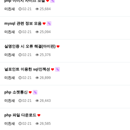
php 이미지 사이즈 조절
미친새
02-21
25,684
mysql 관련 정보 모음
미친새
02-21
25,094
실명인증 시 오류 해결(아이핀)
미친새
02-21
25,376
널포인트 이용한 sql인젝션
미친새
02-21
26,899
php 소켓통신
미친새
02-21
26,443
php 파일 다운로드
미친새
02-21
26,585