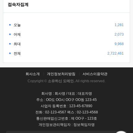
접속자집계
오늘
1,281
어제
2,073
최대
9,968
전체
2,722,461
회사소개
개인정보처리방침
서비스이용약관
Copyright ©
소유하신 도메인.
All rights reserved.
회사명 : 회사명 / 대표 : 대표자명
주소 : OO도 OO시 OO구 OO동 123-45
사업자 등록번호 : 123-45-67890
전화 : 02-123-4567 팩스 : 02-123-4568
통신판매업신고번호 : 제 OO구 - 123호
개인정보관리책임자 : 정보책임자명