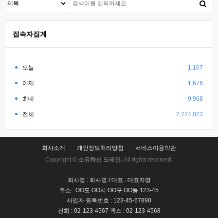
접속자집계
오늘
1,167
어제
1,676
최대
9,968
전체
2,724,023
회사소개
개인정보처리방침
서비스이용약관
Copyright ©
소유하신 도메인.
All rights reserved.
회사명 : 회사명 / 대표 : 대표자명
주소 : OO도 OO시 OO구 OO동 123-45
사업자 등록번호 : 123-45-67890
전화 : 02-123-4567 팩스 : 02-123-4568