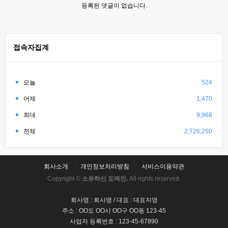
등록된 댓글이 없습니다.
접속자집계
오늘
524
어제
1,470
최대
9,968
전체
2,726,250
회사소개
개인정보처리방침
서비스이용약관
Copyright ©
소유하신 도메인.
All rights reserved.
회사명 : 회사명 / 대표 : 대표자명
주소 : OO도 OO시 OO구 OO동 123-45
사업자 등록번호 : 123-45-67890