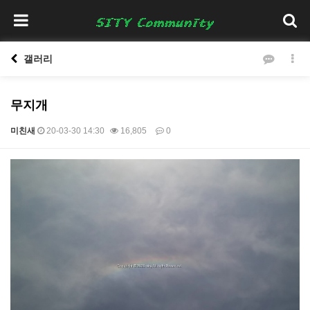
갤러리
무지개
미친새
20-03-30 14:30
16,805
0
본문