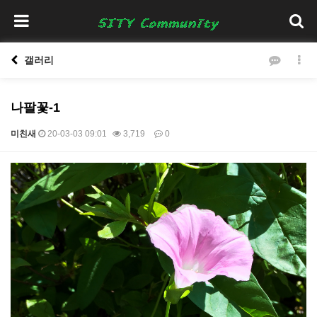
갤러리
나팔꽃-1
미친새
20-03-03 09:01
3,719
0
본문