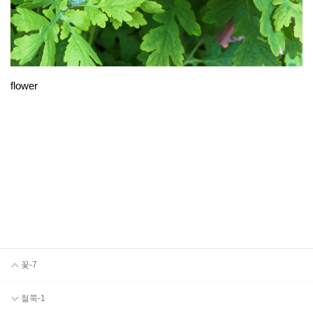
flower
꽃-7
철쭉-1