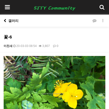
갤러리
꽃-6
미친새
20-03-03 08:54
3,807
0
본문