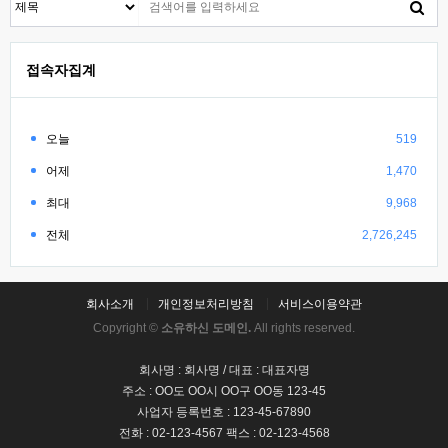
접속자집계
오늘
519
어제
1,470
최대
9,968
전체
2,726,245
회사소개
개인정보처리방침
서비스이용약관
Copyright ©
소유하신 도메인.
All rights reserved.
회사명 : 회사명 / 대표 : 대표자명
주소 : OO도 OO시 OO구 OO동 123-45
사업자 등록번호 : 123-45-67890
전화 : 02-123-4567 팩스 : 02-123-4568