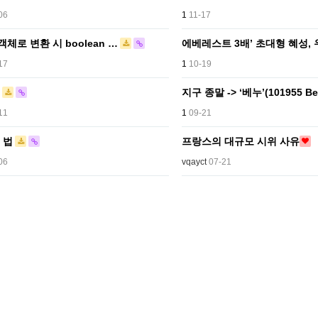
06
1
11-17
 객체로 변환 시 boolean …
에베레스트 3배’ 초대형 혜성,
17
1
10-19
송
지구 종말 -> ‘베누’(101955 B
11
1
09-21
 법
프랑스의 대규모 시위 사유
06
vqayct
07-21