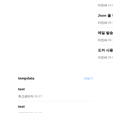
미친새
10-
Json 을
미친새
09-
메일 발
미친새
09-
도커 사용
미친새
09-
tempdata
더보기
test
최고관리자
04-27
test