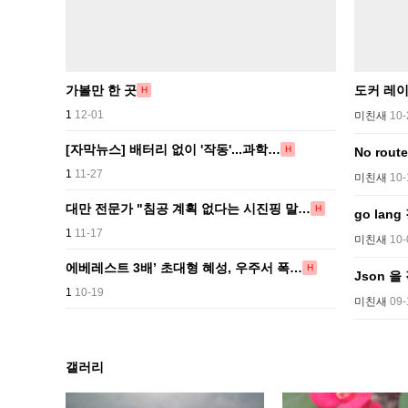
가볼만 한 곳
도커 레이
H
1
12-01
미친새
10-
[자막뉴스] 배터리 없이 '작동'...과학…
H
No rout
1
11-27
미친새
10-
대만 전문가 "침공 계획 없다는 시진핑 말…
H
go lang
1
11-17
미친새
10-
에베레스트 3배’ 초대형 혜성, 우주서 폭…
H
Json 을
1
10-19
미친새
09-
갤러리