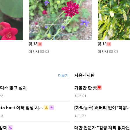
꽃-13
꽃-12
H
H
미친새
03-03
미친새
03-03
자유게시판
더보기
디스 망고 설치
가볼만 한 곳
22
1
12-01
e to host 에러 발생 시…
[자막뉴스] 배터리 없이 '작동'.
13
1
11-27
 강좌
대만 전문가 "침공 계획 없다는