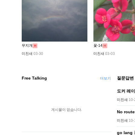
무지개
꽃-14
H
H
미친새
03-30
미친새
03-03
Free Talking
질문답변
더보기
도커 레이
미친새
10-
게시물이 없습니다.
No rout
미친새
10-
go lang