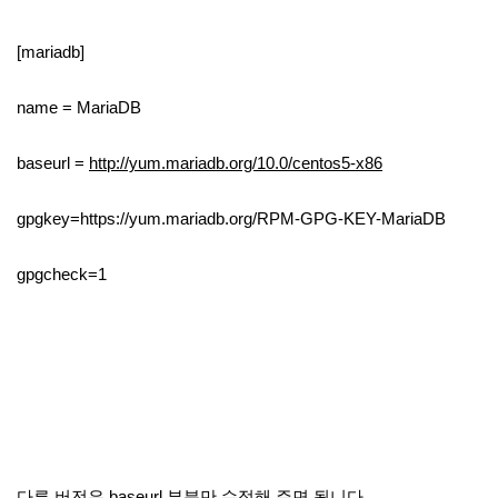
[mariadb]
name = MariaDB
baseurl =
http://yum.mariadb.org/10.0/centos5-x86
gpgkey=https://yum.mariadb.org/RPM-GPG-KEY-MariaDB
gpgcheck=1
다른 버전은 baseurl 부분만 수정해 주면 됩니다.