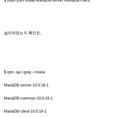
$ sudo yum install MariaDB-server MariaDB-client
설치되었는지 확인은,
$ rpm -qa | grep -i maria
MariaDB-server-10.0.16-1
MariaDB-common-10.0.16-1
MariaDB-client-10.0.16-1