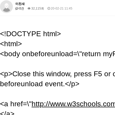
미친새
0건
32,115회
20-02-21 11:45
<!DOCTYPE html>
<html>
<body onbeforeunload=\"return myF
<p>Close this window, press F5 or c
beforeunload event.</p>
<a href=\"
http://www.w3schools.co
</a>