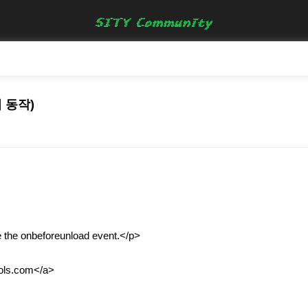
기 동작)
ke the onbeforeunload event.</p>
ools.com</a>