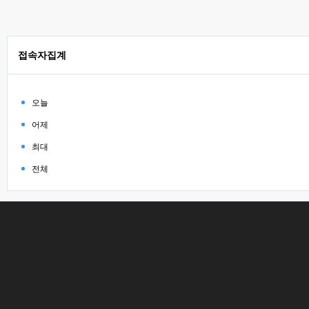
접속자집계
오늘
어제
최대
전체