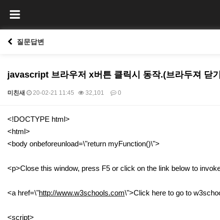
질문답변
javascript 브라우저 x버튼 클릭시 동작.(브라두져 닫
미친새
20-02-21 11:45
32,101
0
본문
<!DOCTYPE html>
<html>
<body onbeforeunload=\"return myFunction()\">
<p>Close this window, press F5 or click on the link below to invo
<a href=\"
http://www.w3schools.com
\">Click here to go to w3sch
<script>