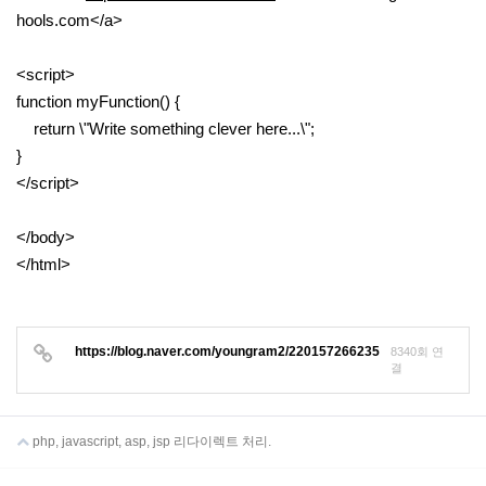
hools.com</a>
<script>
function myFunction() {
return \"Write something clever here...\";
}
</script>
</body>
</html>
https://blog.naver.com/youngram2/220157266235
8340회 연
결
php, javascript, asp, jsp 리다이렉트 처리.