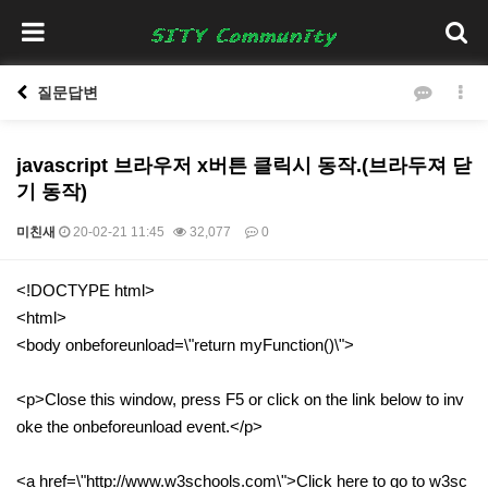
질문답변
javascript 브라우저 x버튼 클릭시 동작.(브라두져 닫
기 동작)
미친새
20-02-21 11:45
32,077
0
본문
<!DOCTYPE html>
<html>
<body onbeforeunload=\"return myFunction()\">
<p>Close this window, press F5 or click on the link below to inv
oke the onbeforeunload event.</p>
<a href=\"
http://www.w3schools.com
\">Click here to go to w3sc