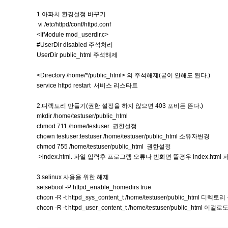
1.아파치 환경설정 바꾸기
vi /etc/httpd/conf/httpd.conf
<IfModule mod_userdir.c>
#UserDir disabled 주석처리
UserDir public_html 주석해제
<Directory /home/*/public_html> 의 주석해제(굳이 안해도 된다.)
service httpd restart 서비스 리스타트
2.디렉토리 만들기(권한 설정을 하지 않으면 403 포비든 뜬다.)
mkdir /home/testuser/public_html
chmod 711 /home/testuser 권한설정
chown testuser:testuser /home/testuser/public_html 소유자변경
chmod 755 /home/testuser/public_html 권한설정
->index.html. 파일 입력후 프로그램 오류나 빈화면 뜰경우 index.htm
3.selinux 사용을 위한 해제
setsebool -P httpd_enable_homedirs true
chcon -R -t httpd_sys_content_t /home/testuser/public_htm
chcon -R -t httpd_user_content_t /home/testuser/public_html 