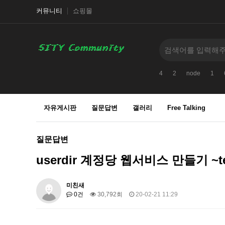
커뮤니티
쇼핑몰
4
2
node
1
자유게시판
질문답변
갤러리
Free Talking
질문답변
userdir 계정당 웹서비스 만들기 ~tes
미친새
0건
30,792회
20-02-21 11:29