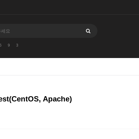
6
9
3
t(CentOS, Apache)