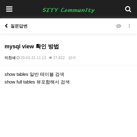
질문답변
mysql view 확인 방법
미친새
20-02-21 11:13
27,822
0
본문
show tables 일반 테이블 검색
show full tables 뷰포함해서 검색