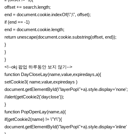
offset += search.length;
end = document.cookie.indexOf(\";\", offset);
if (end == -1)
end = document.cookie.length;
return unescape(document.cookie.substring(offset, end));
}
}
}
<!--okj 팝업 하루동안 보지 않기-->
function DayCloseLay(name,value,expiredays,a){
setCookie3( name,value,expiredays )
document.getElementById(\"layerPop\"+a).style.display='none';
//alert(getCookie2('dayclose'));
}
function PopOpenLay(name,a){
if(getCookie2(name) != \"Y\"){
document.getElementById(\"layerPop\"+a).style.display='inline'