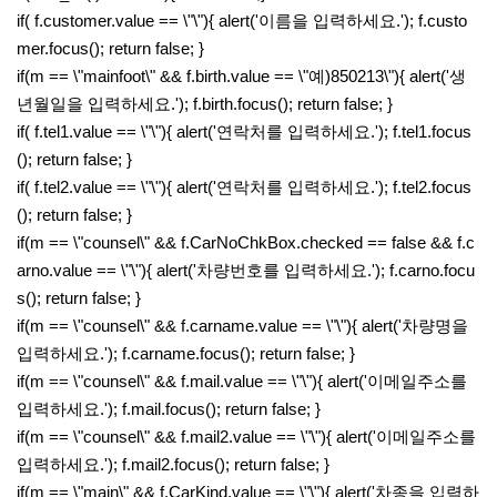
if( f.customer.value == \"\"){ alert('이름을 입력하세요.'); f.custo
mer.focus(); return false; }
if(m == \"mainfoot\" && f.birth.value == \"예)850213\"){ alert('생
년월일을 입력하세요.'); f.birth.focus(); return false; }
if( f.tel1.value == \"\"){ alert('연락처를 입력하세요.'); f.tel1.focus
(); return false; }
if( f.tel2.value == \"\"){ alert('연락처를 입력하세요.'); f.tel2.focus
(); return false; }
if(m == \"counsel\" && f.CarNoChkBox.checked == false && f.c
arno.value == \"\"){ alert('차량번호를 입력하세요.'); f.carno.focu
s(); return false; }
if(m == \"counsel\" && f.carname.value == \"\"){ alert('차량명을
입력하세요.'); f.carname.focus(); return false; }
if(m == \"counsel\" && f.mail.value == \"\"){ alert('이메일주소를
입력하세요.'); f.mail.focus(); return false; }
if(m == \"counsel\" && f.mail2.value == \"\"){ alert('이메일주소를
입력하세요.'); f.mail2.focus(); return false; }
if(m == \"main\" && f.CarKind.value == \"\"){ alert('차종을 입력하