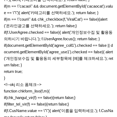
if(m == \"cacao\" && document.getElementById('cacaocat').valu
e == \"\"){ alert('카테고리를 선택하세요.'); return false; }
if(m == \"coun\" && chk_checkbox(f,'ViralCat') == false){alert
('온라인광고를 선택하세요.'); return false;}
if(f.UserAgree.checked == false){ alert('개인정보수집 및 활용동
의하시기 바랍니다.'); f.UserAgree.focus(); return false; }
if(document.getElementById('agree_coll1').checked == false || d
ocument.getElementById('agree_use1').checked == false){ alert
('개인정보수집 및 활용동의 세부항목에 [예]를 체크하세요.'); ret
urn false; }
return true;
}
<!--okj 리소 폼체크-->
function chkform_liso(f,m){
if(chk_hangul_vir(f) == false){return false;}
if(filter_tel_vir(f) == false){return false;}
if(f.CusName.value == \"\"){ alert('이름을 입력하세요.'); f.CusNa