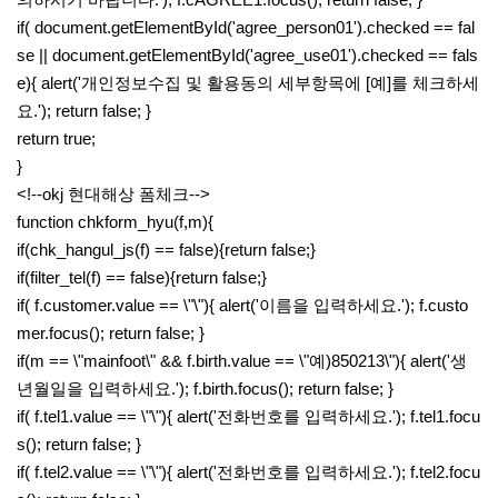
if( document.getElementById('agree_person01').checked == fal
se || document.getElementById('agree_use01').checked == fals
e){ alert('개인정보수집 및 활용동의 세부항목에 [예]를 체크하세
요.'); return false; }
return true;
}
<!--okj 현대해상 폼체크-->
function chkform_hyu(f,m){
if(chk_hangul_js(f) == false){return false;}
if(filter_tel(f) == false){return false;}
if( f.customer.value == \"\"){ alert('이름을 입력하세요.'); f.custo
mer.focus(); return false; }
if(m == \"mainfoot\" && f.birth.value == \"예)850213\"){ alert('생
년월일을 입력하세요.'); f.birth.focus(); return false; }
if( f.tel1.value == \"\"){ alert('전화번호를 입력하세요.'); f.tel1.focu
s(); return false; }
if( f.tel2.value == \"\"){ alert('전화번호를 입력하세요.'); f.tel2.focu