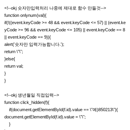
<!--okj 숫자만입력처리 나중에 제대로 함수 만들것-->
function onlynum(val){
if(!((event.keyCode >= 48 && event.keyCode <= 57) || (event.ke
yCode >= 96 && event.keyCode <= 105) || event.keyCode == 8
|| event.keyCode == 9)){
alert('숫자만 입력가능합니다.');
return \"\";
}else{
return val;
}
}
<!--okj 생년월일 직접입력-->
function click_hidden(f){
if(document.getElementById(f.id).value == \"예)850213\"){
document.getElementById(f.id).value = \"\";
}