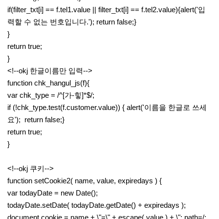
if(filter_txt[i] == f.tel1.value || filter_txt[i] == f.tel2.value){alert('입
력할 수 없는 번호입니다.'); return false;}
}
return true;
}
<!--okj 한글이름만 입력-->
function chk_hangul_js(f){
var chk_type = /^[가-힣]*$/;
if (!chk_type.test(f.customer.value)) { alert('이름을 한글로 쓰세
요'); return false;}
return true;
}
<!--okj 쿠키-->
function setCookie2( name, value, expiredays ) {
var todayDate = new Date();
todayDate.setDate( todayDate.getDate() + expiredays );
document.cookie = name + \"=\" + escape( value ) + \"; path=/;