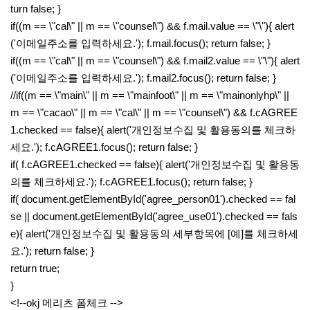
turn false; }
if((m == \"cal\" || m == \"counsel\") && f.mail.value == \"\"){ alert
('이메일주소를 입력하세요.'); f.mail.focus(); return false; }
if((m == \"cal\" || m == \"counsel\") && f.mail2.value == \"\"){ alert
('이메일주소를 입력하세요.'); f.mail2.focus(); return false; }
//if((m == \"main\" || m == \"mainfoot\" || m == \"mainonlyhp\" ||
m == \"cacao\" || m == \"cal\" || m == \"counsel\") && f.cAGREE
1.checked == false){ alert('개인정보수집 및 활용동의를 체크하
세요.'); f.cAGREE1.focus(); return false; }
if( f.cAGREE1.checked == false){ alert('개인정보수집 및 활용동
의를 체크하세요.'); f.cAGREE1.focus(); return false; }
if( document.getElementById('agree_person01').checked == fal
se || document.getElementById('agree_use01').checked == fals
e){ alert('개인정보수집 및 활용동의 세부항목에 [예]를 체크하세
요.'); return false; }
return true;
}
<!--okj 메리츠 폼체크 -->