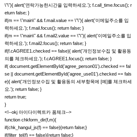
\"\"){ alert('연락가능한시간을 입력하세요.'); f.call_time.focus(); r
eturn false; }
if(m == \"main\" && f.mail.value == \"\"){ alert('이메일주소를 입
력하세요.'); f.mail.focus(); return false; }
if(m == \"main\" && f.mail2.value == \"\"){ alert('이메일주소를 입
력하세요.'); f.mail2.focus(); return false; }
if(f.cAGREE1.checked == false){ alert('개인정보수집 및 활용동
의를 체크하세요.'); f.cAGREE1.focus(); return false; }
if( document.getElementById('agree_person01').checked == fal
se || document.getElementById('agree_use01').checked == fals
e){ alert('개인정보수집 및 활용동의 세부항목에 [예]를 체크하세
요.'); return false; }
return true;
}
<!--okj 아이다이렉트카 폼체크-->
function chkform_dir(f,m){
if(chk_hangul_js(f) == false){return false;}
if(filter_tel(f) == false){return false;}