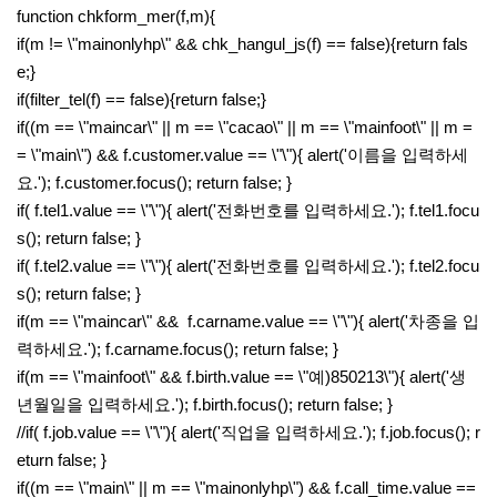
function chkform_mer(f,m){
if(m != \"mainonlyhp\" && chk_hangul_js(f) == false){return fals
e;}
if(filter_tel(f) == false){return false;}
if((m == \"maincar\" || m == \"cacao\" || m == \"mainfoot\" || m =
= \"main\") && f.customer.value == \"\"){ alert('이름을 입력하세
요.'); f.customer.focus(); return false; }
if( f.tel1.value == \"\"){ alert('전화번호를 입력하세요.'); f.tel1.focu
s(); return false; }
if( f.tel2.value == \"\"){ alert('전화번호를 입력하세요.'); f.tel2.focu
s(); return false; }
if(m == \"maincar\" && f.carname.value == \"\"){ alert('차종을 입
력하세요.'); f.carname.focus(); return false; }
if(m == \"mainfoot\" && f.birth.value == \"예)850213\"){ alert('생
년월일을 입력하세요.'); f.birth.focus(); return false; }
//if( f.job.value == \"\"){ alert('직업을 입력하세요.'); f.job.focus(); r
eturn false; }
if((m == \"main\" || m == \"mainonlyhp\") && f.call_time.value ==