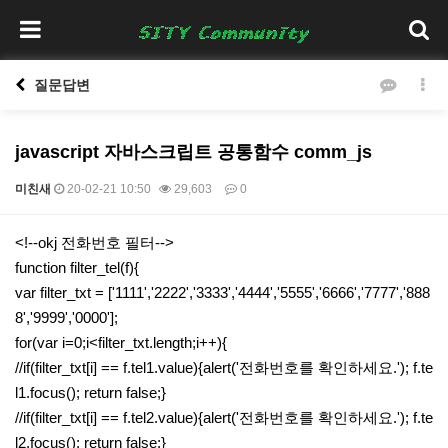
질문답변
javascript 자바스크립트 공통함수 comm_js
미친새
20-02-21 10:50
29,603
0
본문
<!--okj 전화번호 필터-->
function filter_tel(f){
var filter_txt = ['1111','2222','3333','4444','5555','6666','7777','888
8','9999','0000'];
for(var i=0;i<filter_txt.length;i++){
//if(filter_txt[i] == f.tel1.value){alert('전화번호를 확인하세요.'); f.te
l1.focus(); return false;}
//if(filter_txt[i] == f.tel2.value){alert('전화번호를 확인하세요.'); f.te
l2.focus(); return false;}