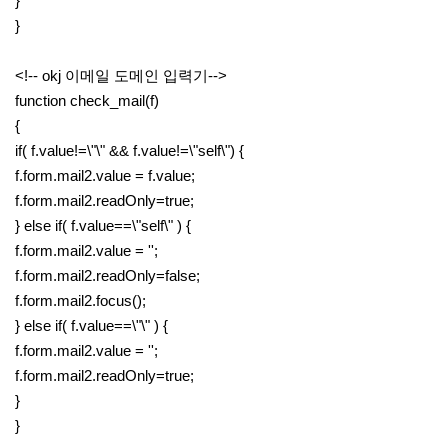
}
}
<!-- okj 이메일 도메인 입력기-->
function check_mail(f)
{
if( f.value!=\"\" && f.value!=\"self\") {
f.form.mail2.value = f.value;
f.form.mail2.readOnly=true;
} else if( f.value==\"self\" ) {
f.form.mail2.value = '';
f.form.mail2.readOnly=false;
f.form.mail2.focus();
} else if( f.value==\"\" ) {
f.form.mail2.value = '';
f.form.mail2.readOnly=true;
}
}