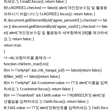
하세요.'); f.mail2.focus(); return false; }
if(f.cAGREE1.checked == false){ alert('개인정보수집 및 활용동
의하시기 바랍니다.'); f.cAGREE1.focus(); return false; }
if( document.getElementById('agree_person01').checked == fal
se || document.getElementById('agree_use01').checked == fals
e){ alert('개인정보수집 및 활용동의 세부항목에 [예]를 체크하세
요.'); return false; }
return true;
}
<!--okj 보험마트몰 폼체크-->
function chkform_mar(f,m){
if(m != \"onlyhp\" && chk_hangul_js(f) == false){return false;}
if(filter_tel(f) == false){return false;}
if(m != \"onlyhp\" && f.customer.value == \"\"){ alert('이름을 입력
하세요.'); f.customer.focus(); return false; }
if(m == \"mainfoot\" && f.birth.value == \"예)850213\"){ alert('생
년월일을 입력하세요.'); f.birth.focus(); return false; }
if( f.tel1.value == \"\"){ alert('전화번호를 입력하세요.'); f.tel1.focu