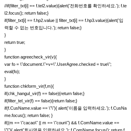
//if(filter_txt[i] == f.tel2.value){alert('전화번호를 확인하세요.'); f.te
l2.focus(); return false;}
if(filter_txt[i] == f.hp2.value || filter_txt[i] == f.hp3.value){alert('입
력할 수 없는 번호입니다.'); return false;}
}
return true;
}
function agreecheck_vir(v){
var fo = \"document.\"+v+\".UserAgree.checked = true\";
eval(fo);
}
function chkform_vir(f,m){
if(chk_hangul_vir(f) == false){return false;}
if(filter_tel_vir(f) == false){return false;}
if(f.CusName.value == \"\"){ alert('이름을 입력하세요.'); f.CusNa
me.focus(); return false; }
if((m == \"cacao\" || m == \"coun\") && f.ComName.value ==
\"\"){ alert('회사명을 입력하세요.'); f.ComName.focus(); return f