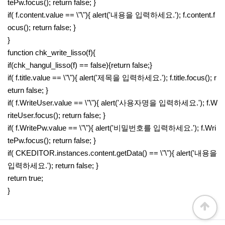
tePw.focus(); return false; }
if( f.content.value == \"\"){ alert('내용을 입력하세요.'); f.content.f
ocus(); return false; }
}
function chk_write_lisso(f){
if(chk_hangul_lisso(f) == false){return false;}
if( f.title.value == \"\"){ alert('제목을 입력하세요.'); f.title.focus(); r
eturn false; }
if( f.WriteUser.value == \"\"){ alert('사용자명을 입력하세요.'); f.W
riteUser.focus(); return false; }
if( f.WritePw.value == \"\"){ alert('비밀번호를 입력하세요.'); f.Wri
tePw.focus(); return false; }
if( CKEDITOR.instances.content.getData() == \"\"){ alert('내용을
입력하세요.'); return false; }
return true;
}