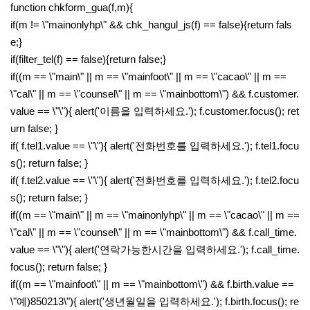
function chkform_gua(f,m){
if(m != \"mainonlyhp\" && chk_hangul_js(f) == false){return fals
e;}
if(filter_tel(f) == false){return false;}
if((m == \"main\" || m == \"mainfoot\" || m == \"cacao\" || m ==
\"cal\" || m == \"counsel\" || m == \"mainbottom\") && f.customer.
value == \"\"){ alert('이름을 입력하세요.'); f.customer.focus(); ret
urn false; }
if( f.tel1.value == \"\"){ alert('전화번호를 입력하세요.'); f.tel1.focu
s(); return false; }
if( f.tel2.value == \"\"){ alert('전화번호를 입력하세요.'); f.tel2.focu
s(); return false; }
if((m == \"main\" || m == \"mainonlyhp\" || m == \"cacao\" || m ==
\"cal\" || m == \"counsel\" || m == \"mainbottom\") && f.call_time.
value == \"\"){ alert('연락가능한시간을 입력하세요.'); f.call_time.
focus(); return false; }
if((m == \"mainfoot\" || m == \"mainbottom\") && f.birth.value ==
\"예)850213\"){ alert('생년월일을 입력하세요.'); f.birth.focus(); re