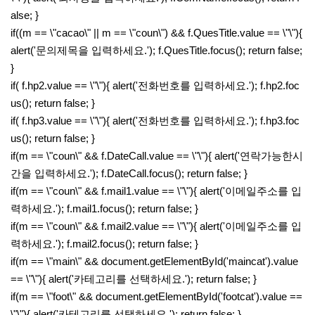
alse; }
if((m == \"cacao\" || m == \"coun\") && f.QuesTitle.value == \"\"){
alert('문의제목을 입력하세요.'); f.QuesTitle.focus(); return false;
}
if( f.hp2.value == \"\"){ alert('전화번호를 입력하세요.'); f.hp2.foc
us(); return false; }
if( f.hp3.value == \"\"){ alert('전화번호를 입력하세요.'); f.hp3.foc
us(); return false; }
if(m == \"coun\" && f.DateCall.value == \"\"){ alert('연락가능한시
간을 입력하세요.'); f.DateCall.focus(); return false; }
if(m == \"coun\" && f.mail1.value == \"\"){ alert('이메일주소를 입
력하세요.'); f.mail1.focus(); return false; }
if(m == \"coun\" && f.mail2.value == \"\"){ alert('이메일주소를 입
력하세요.'); f.mail2.focus(); return false; }
if(m == \"main\" && document.getElementById('maincat').value
== \"\"){ alert('카테고리를 선택하세요.'); return false; }
if(m == \"foot\" && document.getElementById('footcat').value ==
\"\"){ alert('카테고리를 선택하세요.'); return false; }