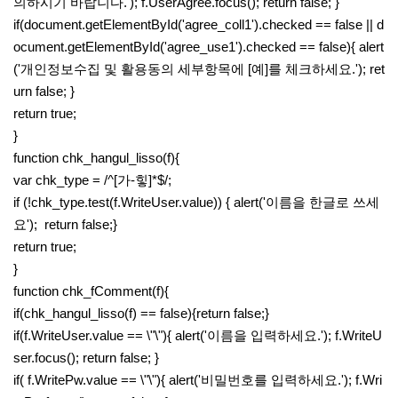
의하시기 바랍니다.'); f.UserAgree.focus(); return false; }
if(document.getElementById('agree_coll1').checked == false || d
ocument.getElementById('agree_use1').checked == false){ alert
('개인정보수집 및 활용동의 세부항목에 [예]를 체크하세요.'); ret
urn false; }
return true;
}
function chk_hangul_lisso(f){
var chk_type = /^[가-힣]*$/;
if (!chk_type.test(f.WriteUser.value)) { alert('이름을 한글로 쓰세
요'); return false;}
return true;
}
function chk_fComment(f){
if(chk_hangul_lisso(f) == false){return false;}
if(f.WriteUser.value == \"\"){ alert('이름을 입력하세요.'); f.WriteU
ser.focus(); return false; }
if( f.WritePw.value == \"\"){ alert('비밀번호를 입력하세요.'); f.Wri