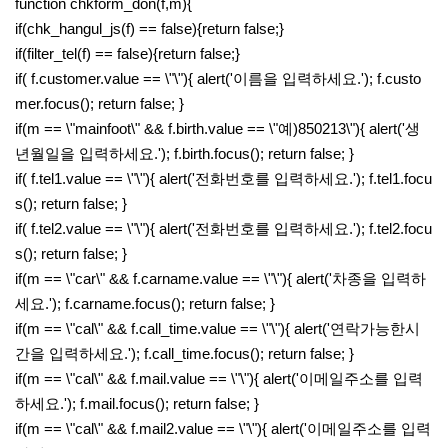
function chkform_don(f,m){
if(chk_hangul_js(f) == false){return false;}
if(filter_tel(f) == false){return false;}
if( f.customer.value == \"\"){ alert('이름을 입력하세요.'); f.custo
mer.focus(); return false; }
if(m == \"mainfoot\" && f.birth.value == \"예)850213\"){ alert('생
년월일을 입력하세요.'); f.birth.focus(); return false; }
if( f.tel1.value == \"\"){ alert('전화번호를 입력하세요.'); f.tel1.focu
s(); return false; }
if( f.tel2.value == \"\"){ alert('전화번호를 입력하세요.'); f.tel2.focu
s(); return false; }
if(m == \"car\" && f.carname.value == \"\"){ alert('차종을 입력하
세요.'); f.carname.focus(); return false; }
if(m == \"cal\" && f.call_time.value == \"\"){ alert('연락가능한시
간을 입력하세요.'); f.call_time.focus(); return false; }
if(m == \"cal\" && f.mail.value == \"\"){ alert('이메일주소를 입력
하세요.'); f.mail.focus(); return false; }
if(m == \"cal\" && f.mail2.value == \"\"){ alert('이메일주소를 입력