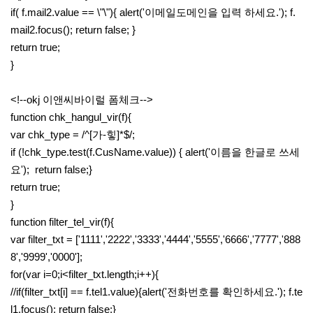
if( f.mail2.value == \"\"){ alert('이메일도메인을 입력 하세요.'); f.
mail2.focus(); return false; }
return true;
}
<!--okj 이앤씨바이럴 폼체크-->
function chk_hangul_vir(f){
var chk_type = /^[가-힣]*$/;
if (!chk_type.test(f.CusName.value)) { alert('이름을 한글로 쓰세
요'); return false;}
return true;
}
function filter_tel_vir(f){
var filter_txt = ['1111','2222','3333','4444','5555','6666','7777','888
8','9999','0000'];
for(var i=0;i<filter_txt.length;i++){
//if(filter_txt[i] == f.tel1.value){alert('전화번호를 확인하세요.'); f.te
l1.focus(); return false;}