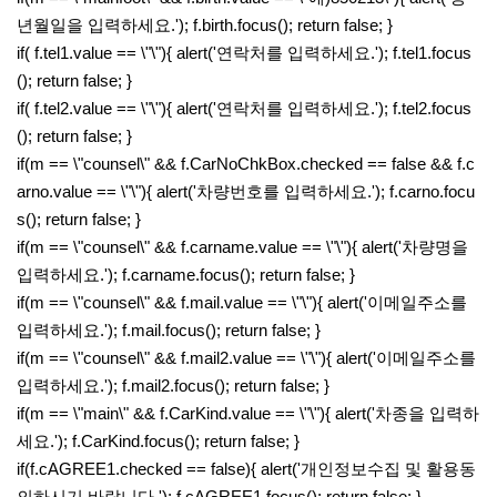
년월일을 입력하세요.'); f.birth.focus(); return false; }
if( f.tel1.value == \"\"){ alert('연락처를 입력하세요.'); f.tel1.focus
(); return false; }
if( f.tel2.value == \"\"){ alert('연락처를 입력하세요.'); f.tel2.focus
(); return false; }
if(m == \"counsel\" && f.CarNoChkBox.checked == false && f.c
arno.value == \"\"){ alert('차량번호를 입력하세요.'); f.carno.focu
s(); return false; }
if(m == \"counsel\" && f.carname.value == \"\"){ alert('차량명을
입력하세요.'); f.carname.focus(); return false; }
if(m == \"counsel\" && f.mail.value == \"\"){ alert('이메일주소를
입력하세요.'); f.mail.focus(); return false; }
if(m == \"counsel\" && f.mail2.value == \"\"){ alert('이메일주소를
입력하세요.'); f.mail2.focus(); return false; }
if(m == \"main\" && f.CarKind.value == \"\"){ alert('차종을 입력하
세요.'); f.CarKind.focus(); return false; }
if(f.cAGREE1.checked == false){ alert('개인정보수집 및 활용동
의하시기 바랍니다.'); f.cAGREE1.focus(); return false; }