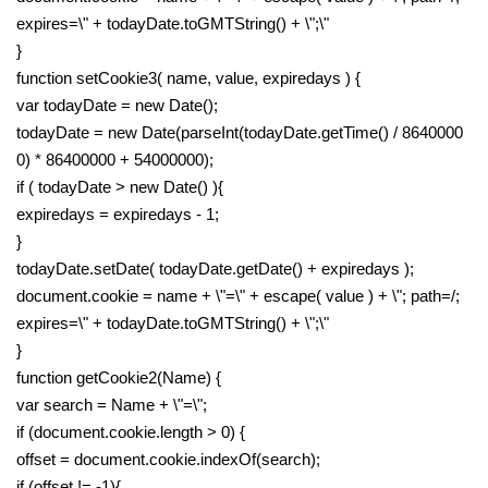
expires=\" + todayDate.toGMTString() + \";\"
}
function setCookie3( name, value, expiredays ) {
var todayDate = new Date();
todayDate = new Date(parseInt(todayDate.getTime() / 8640000
0) * 86400000 + 54000000);
if ( todayDate > new Date() ){
expiredays = expiredays - 1;
}
todayDate.setDate( todayDate.getDate() + expiredays );
document.cookie = name + \"=\" + escape( value ) + \"; path=/;
expires=\" + todayDate.toGMTString() + \";\"
}
function getCookie2(Name) {
var search = Name + \"=\";
if (document.cookie.length > 0) {
offset = document.cookie.indexOf(search);
if (offset != -1){