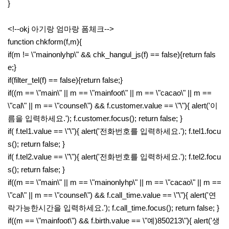
}
<!--okj 아기랑 엄마랑 폼체크-->
function chkform(f,m){
if(m != \"mainonlyhp\" && chk_hangul_js(f) == false){return fals
e;}
if(filter_tel(f) == false){return false;}
if((m == \"main\" || m == \"mainfoot\" || m == \"cacao\" || m ==
\"cal\" || m == \"counsel\") && f.customer.value == \"\"){ alert('이
름을 입력하세요.'); f.customer.focus(); return false; }
if( f.tel1.value == \"\"){ alert('전화번호를 입력하세요.'); f.tel1.focu
s(); return false; }
if( f.tel2.value == \"\"){ alert('전화번호를 입력하세요.'); f.tel2.focu
s(); return false; }
if((m == \"main\" || m == \"mainonlyhp\" || m == \"cacao\" || m ==
\"cal\" || m == \"counsel\") && f.call_time.value == \"\"){ alert('연
락가능한시간을 입력하세요.'); f.call_time.focus(); return false; }
if((m == \"mainfoot\") && f.birth.value == \"예)850213\"){ alert('생