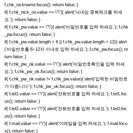
f.chk_nickname.focus(); return false; }
if( f.chk_nick_ov.value == \"\"){ alert('닉네임 중복체크를 하세
요.'); return false; }
if( f.chk_pw.value == \"\"){ alert('비밀번호를 입력 하세요.'); f.chk
_pw.focus(); return false; }
if( f.chk_pw.value.length < 6 || f.chk_pw.value.length > 12){ alert
('비밀번호를 6~12자 이내로 입력 하세요.'); f.chk_pw.focus(); re
turn false; }
if( f.chk_pw_ok.value == \"\"){ alert('비밀번호확인을 입력 하세
요.'); f.chk_pw_ok.focus(); return false; }
if( f.chk_pw_ok.value != f.chk_pw.value){ alert('입력한 비밀번호
가 다릅니다.'); f.chk_pw_ok.focus(); return false; }
if( f.tel1.value == \"\"){ alert('전화번호를 입력 하세요.'); f.tel1.foc
us(); return false; }
if( f.tel2.value == \"\"){ alert('전화번호를 입력 하세요.'); f.tel2.foc
us(); return false; }
if( f.mail.value == \"\"){ alert('이메일을 입력 하세요.'); f.mail.focu
s(); return false; }