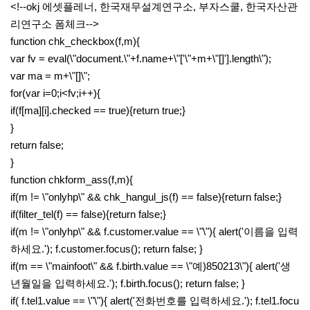
<!--okj 에셋플레너, 한국재무설계연구소, 부자스쿨, 한국자산관
리연구소 폼체크-->
function chk_checkbox(f,m){
var fv = eval(\"document.\"+f.name+\"['\"+m+\"[]'].length\");
var ma = m+\"[]\";
for(var i=0;i<fv;i++){
if(f[ma][i].checked == true){return true;}
}
return false;
}
function chkform_ass(f,m){
if(m != \"onlyhp\" && chk_hangul_js(f) == false){return false;}
if(filter_tel(f) == false){return false;}
if(m != \"onlyhp\" && f.customer.value == \"\"){ alert('이름을 입력
하세요.'); f.customer.focus(); return false; }
if(m == \"mainfoot\" && f.birth.value == \"예)850213\"){ alert('생
년월일을 입력하세요.'); f.birth.focus(); return false; }
if( f.tel1.value == \"\"){ alert('전화번호를 입력하세요.'); f.tel1.focu