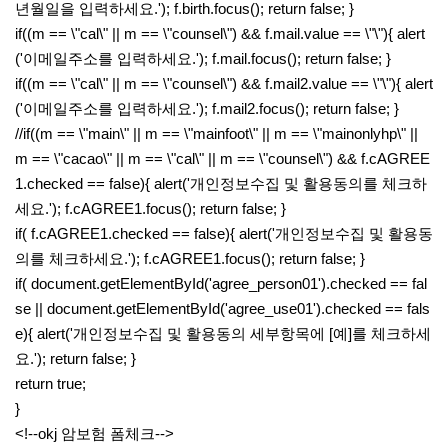
년월일을 입력하세요.'); f.birth.focus(); return false; }
if((m == \"cal\" || m == \"counsel\") && f.mail.value == \"\"){ alert
('이메일주소를 입력하세요.'); f.mail.focus(); return false; }
if((m == \"cal\" || m == \"counsel\") && f.mail2.value == \"\"){ alert
('이메일주소를 입력하세요.'); f.mail2.focus(); return false; }
//if((m == \"main\" || m == \"mainfoot\" || m == \"mainonlyhp\" ||
m == \"cacao\" || m == \"cal\" || m == \"counsel\") && f.cAGREE
1.checked == false){ alert('개인정보수집 및 활용동의를 체크하
세요.'); f.cAGREE1.focus(); return false; }
if( f.cAGREE1.checked == false){ alert('개인정보수집 및 활용동
의를 체크하세요.'); f.cAGREE1.focus(); return false; }
if( document.getElementById('agree_person01').checked == fal
se || document.getElementById('agree_use01').checked == fals
e){ alert('개인정보수집 및 활용동의 세부항목에 [예]를 체크하세
요.'); return false; }
return true;
}
<!--okj 암보험 폼체크-->