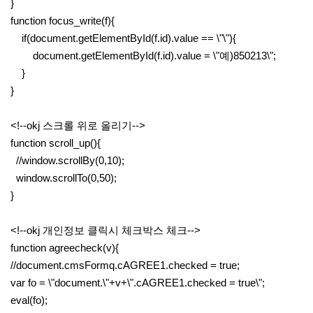
}
function focus_write(f){
if(document.getElementById(f.id).value == \"\"){
document.getElementById(f.id).value = \"예)850213\";
}
}
<!--okj 스크롤 위로 올리기-->
function scroll_up(){
//window.scrollBy(0,10);
window.scrollTo(0,50);
}
<!--okj 개인정보 클릭시 체크박스 체크-->
function agreecheck(v){
//document.cmsFormq.cAGREE1.checked = true;
var fo = \"document.\"+v+\".cAGREE1.checked = true\";
eval(fo);