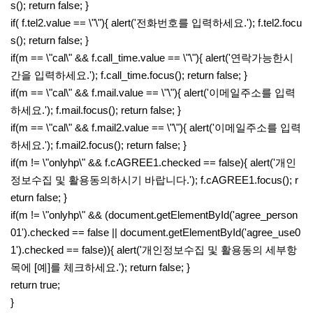
s(); return false; }
if( f.tel2.value == \"\"){ alert('전화번호를 입력하세요.'); f.tel2.focu
s(); return false; }
if(m == \"cal\" && f.call_time.value == \"\"){ alert('연락가능한시
간을 입력하세요.'); f.call_time.focus(); return false; }
if(m == \"cal\" && f.mail.value == \"\"){ alert('이메일주소를 입력
하세요.'); f.mail.focus(); return false; }
if(m == \"cal\" && f.mail2.value == \"\"){ alert('이메일주소를 입력
하세요.'); f.mail2.focus(); return false; }
if(m != \"onlyhp\" && f.cAGREE1.checked == false){ alert('개인
정보수집 및 활용동의하시기 바랍니다.'); f.cAGREE1.focus(); r
eturn false; }
if(m != \"onlyhp\" && (document.getElementById('agree_person
01').checked == false || document.getElementById('agree_use0
1').checked == false)){ alert('개인정보수집 및 활용동의 세부항
목에 [예]를 체크하세요.'); return false; }
return true;
}