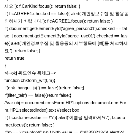
세요.'); f.CarKind.focus(); return false; }
if( f.cAGREE1.checked == false){ alert('개인정보수집 및 활용동
의하시기 바랍니다.'); f.cAGREE1.focus(); return false; }
if( document.getElementById('agree_person01').checked == fal
se || document.getElementById('agree_use01').checked == fals
e){ alert('개인정보수집 및 활용동의 세부항목에 [예]를 체크하세
요.'); return false; }
return true;
}
<!--okj 위드인슈 폼체크-->
function chkform_wit(f,m){
if(chk_hangul_js(f) == false){return false;}
if(filter_tel(f) == false){return false;}
//var obj = document.cmsForm.HP1.options[document.cmsFor
m.HP1.selectedIndex].text //select box
if( f.customer.value == \"\"){ alert('이름을 입력하세요.'); f.custo
mer.focus(); return false; }
if(m == \"mainfoot\" && f.birth.value == \"예)850213\"){ alert('생