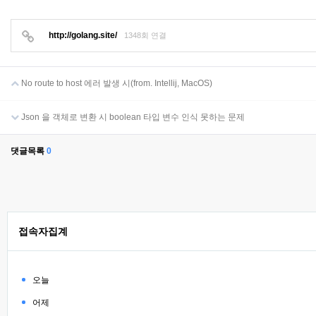
http://golang.site/
1348회 연결
No route to host 에러 발생 시(from. Intellij, MacOS)
Json 을 객체로 변환 시 boolean 타입 변수 인식 못하는 문제
댓글목록
0
접속자집계
오늘
어제