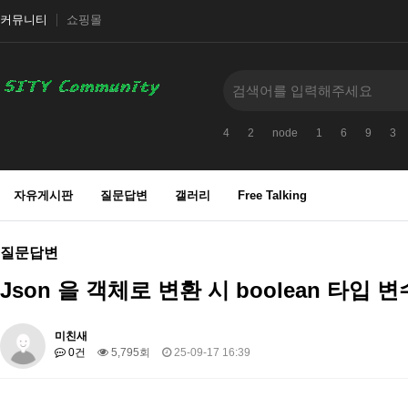
커뮤니티
쇼핑몰
4
2
node
1
6
9
3
자유게시판
질문답변
갤러리
Free Talking
질문답변
Json 을 객체로 변환 시 boolean 타입
미친새
0건
5,795회
25-09-17 16:39