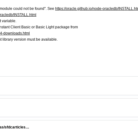
d module could not be found". See
https://oracle.github.io/node-oracledb/INSTALL.ht
-oracledb/INSTALL.html
 variable.
Instant Client Basic or Basic Light package from
-64-downloads.html
t library version must be available.
aas/sfdcarticles…