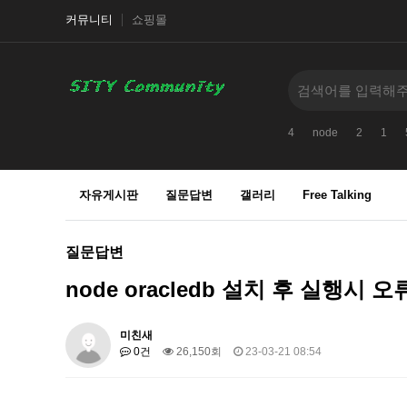
커뮤니티
쇼핑몰
4
node
2
1
자유게시판
질문답변
갤러리
Free Talking
질문답변
node oracledb 설치 후 실행시 오류
미친새
0건
26,150회
23-03-21 08:54