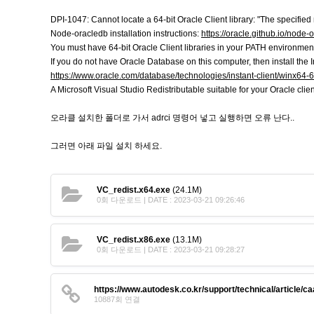
DPI-1047: Cannot locate a 64-bit Oracle Client library: "The specifie
Node-oracledb installation instructions:
https://oracle.github.io/node
You must have 64-bit Oracle Client libraries in your PATH environment
If you do not have Oracle Database on this computer, then install the 
https://www.oracle.com/database/technologies/instant-client/winx64
A Microsoft Visual Studio Redistributable suitable for your Oracle clien
오라클 설치한 폴더로 가서 adrci 명령어 넣고 실행하면 오류 난다..
그러면 아래 파일 설치 하세요.
VC_redist.x64.exe
(24.1M)
0회 다운로드 | DATE : 2023-03-21 09:26:46
VC_redist.x86.exe
(13.1M)
0회 다운로드 | DATE : 2023-03-21 09:28:27
https://www.autodesk.co.kr/support/technical/article/c
10887회 연결