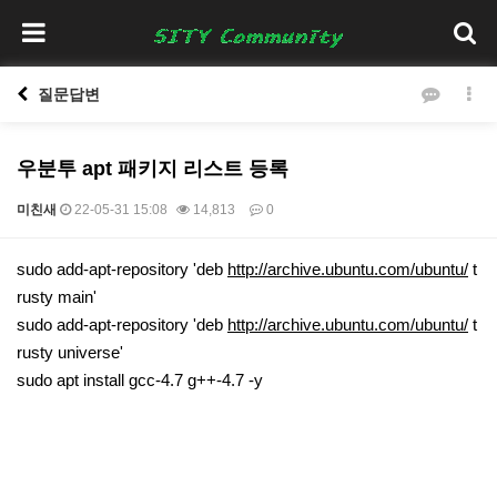
질문답변
우분투 apt 패키지 리스트 등록
미친새
22-05-31 15:08
14,813
0
본문
sudo add-apt-repository 'deb
http://archive.ubuntu.com/ubuntu/
t
rusty main'
sudo add-apt-repository 'deb
http://archive.ubuntu.com/ubuntu/
t
rusty universe'
sudo apt install gcc-4.7 g++-4.7 -y