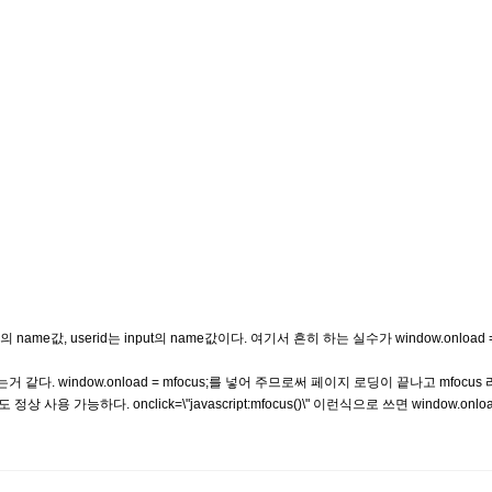
form>의 name값, userid는 input의 name값이다. 여기서 흔히 하는 실수가 window.onload
. window.onload = mfocus;를 넣어 주므로써 페이지 로딩이 끝나고 mfocu
상 사용 가능하다. onclick=\"javascript:mfocus()\" 이런식으로 쓰면 window.on