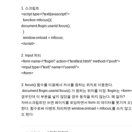
1. 스크립트
<script type=\"text/javascript\">
function mfocus(){
document.flogin.userid.focus();
}
window.onload = mfocus;
</script>
2. input 처리
<form name=\"flogin\" action=\"test/test.html\" method=\"post\">
<input type=\"text\" name=\"userid\">
</form>
3. focus() 함수를 이용해서 커서를 원하는 위치로 이동한다.
document.flogin.userid.focus() 가 원하는 위치를 지정. flogin는 <
경우인데 이 부분을 넣지 않았을 경우 동작을 하지 않는다. 왜 일까?
자바스크립트만 쓰면 페이지를 로딩하면서 form 의 데이터를 못가져 오는거 같다
한다. 함수로써 이벤트 처리하면 window.onload = mfocus;를 쓰지 않고도 정
도 된다.