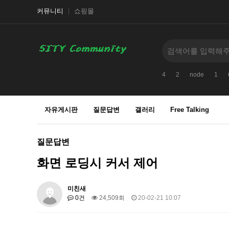
커뮤니티
쇼핑몰
4
2
node
1
자유게시판
질문답변
갤러리
Free Talking
질문답변
화면 로딩시 커서 제어
미친새
0건
24,509회
20-02-21 10:07