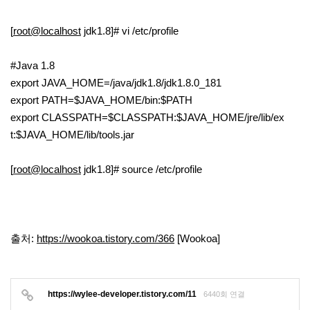
[
root@localhost
jdk1.8]# vi /etc/profile
#Java 1.8
export JAVA_HOME=/java/jdk1.8/jdk1.8.0_181
export PATH=$JAVA_HOME/bin:$PATH
export CLASSPATH=$CLASSPATH:$JAVA_HOME/jre/lib/ex
t:$JAVA_HOME/lib/tools.jar
[
root@localhost
jdk1.8]# source /etc/profile
출처:
https://wookoa.tistory.com/366
[Wookoa]
https://wylee-developer.tistory.com/11
6440회 연결