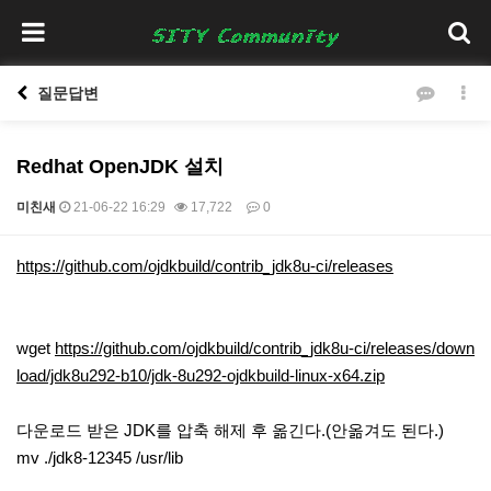
질문답변
Redhat OpenJDK 설치
미친새
21-06-22 16:29
17,722
0
본문
https://github.com/ojdkbuild/contrib_jdk8u-ci/releases
wget
https://github.com/ojdkbuild/contrib_jdk8u-ci/releases/down
load/jdk8u292-b10/jdk-8u292-ojdkbuild-linux-x64.zip
다운로드 받은 JDK를 압축 해제 후 옮긴다.(안옮겨도 된다.)
mv ./jdk8-12345 /usr/lib