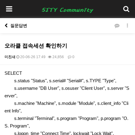
질문답변
오라클 접속세션 확인하기
미친새
20-06-26 17:49
24,856
0
본문
SELECT
s.status "Status", s.serial# "Serial#", s.TYPE "Type",
s.username "DB User", s.osuser "Client User", s.server "S
erver",
s.machine "Machine", s.module "Module", s.client_info "Cli
ent Info",
s.terminal "Terminal", s.program "Program", p.program "O.
S. Program",
s.logon_time "Connect Time", lockwait "Lock Wait",