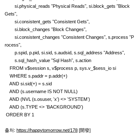
si.physical_reads "Physical Reads", si.block_gets "Block
Gets",
si.consistent_gets "Consistent Gets",
si.block_changes "Block Changes",
si.consistent_changes "Consistent Changes", s.process "P
rocess",
p.spid, p.pid, si.sid, s.audsid, s.sql_address "Address",
s.sql_hash_value "Sql Hash", s.action
FROM v$session s, v$process p, sys.v_$sess_io si
WHERE s.paddr = p.addr(+)
AND si.sid(+) = s.sid
AND (s.username IS NOT NULL)
AND (NVL (s.osuser, 'x') <> 'SYSTEM')
AND (s.TYPE <> 'BACKGROUND')
ORDER BY 1
출처:
https://happytomorrow.net/178
[開發]