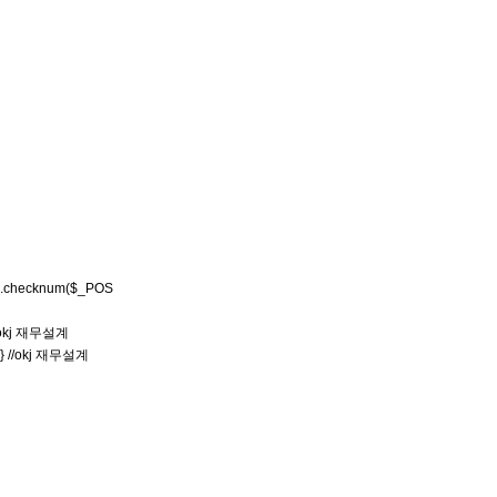
19\".checknum($_POS
 //okj 재무설계
; } //okj 재무설계