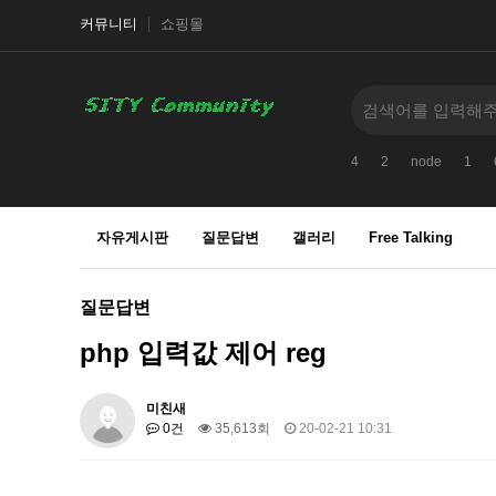
커뮤니티
쇼핑몰
4
2
node
1
자유게시판
질문답변
갤러리
Free Talking
질문답변
php 입력값 제어 reg
미친새
0건
35,613회
20-02-21 10:31