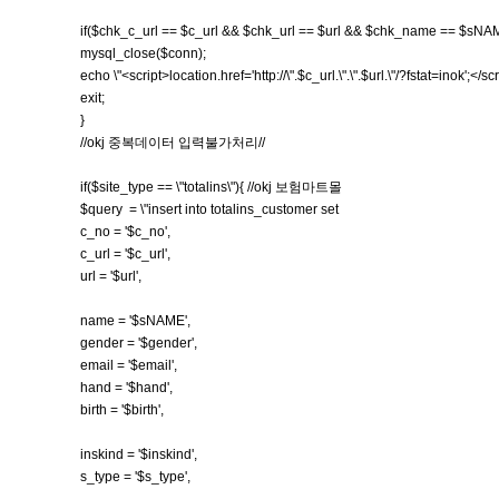
if($chk_c_url == $c_url && $chk_url == $url && $chk_name == $sNA
mysql_close($conn);
echo \"<script>location.href='http://\".$c_url.\".\".$url.\"/?fstat=inok';</scr
exit;
}
//okj 중복데이터 입력불가처리//
if($site_type == \"totalins\"){ //okj 보험마트몰
$query = \"insert into totalins_customer set
c_no = '$c_no',
c_url = '$c_url',
url = '$url',
name = '$sNAME',
gender = '$gender',
email = '$email',
hand = '$hand',
birth = '$birth',
inskind = '$inskind',
s_type = '$s_type',