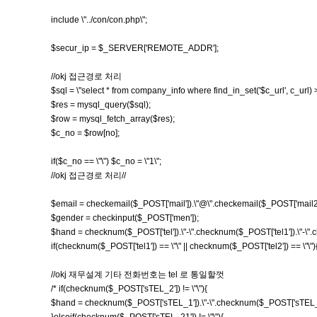
include \"../con/con.php\";
$secur_ip = $_SERVER['REMOTE_ADDR'];
//okj 접근경로 처리
$sql = \"select * from company_info where find_in_set('$c_url', c_url) >
$res = mysql_query($sql);
$row = mysql_fetch_array($res);
$c_no = $row[no];
if($c_no == \"\") $c_no = \"1\";
//okj 접근경로 처리//
$email = checkemail($_POST['mail']).\"@\".checkemail($_POST['mail2'
$gender = checkinput($_POST['men']);
$hand = checknum($_POST['tel']).\"-\".checknum($_POST['tel1']).\"-\".
if(checknum($_POST['tel1']) == \"\" || checknum($_POST['tel2']) == \"\")
//okj 재무설계 기타 전화번호는 tel 로 통일할껏
/* if(checknum($_POST['sTEL_2']) != \"\"){
$hand = checknum($_POST['sTEL_1']).\"-\".checknum($_POST['sTEL_2