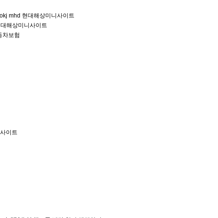
ail']); //okj mhd 현대해상미니사이트
okj mhd 현대해상미니사이트
th 자동차보험
상미니사이트