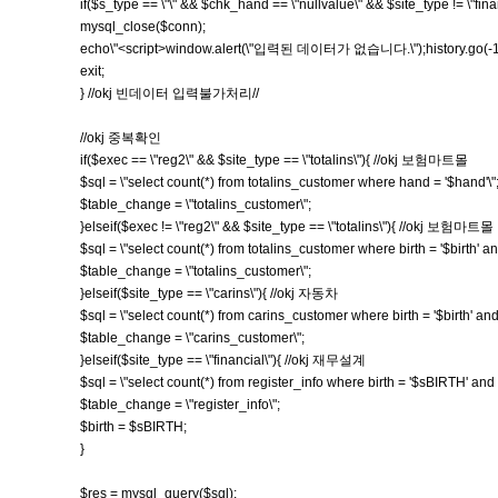
if($s_type == \"\" && $chk_hand == \"nullvalue\" && $site_type !=
mysql_close($conn);
echo\"<script>window.alert(\"입력된 데이터가 없습니다.\");history.go(-1);<
exit;
} //okj 빈데이터 입력불가처리//
//okj 중복확인
if($exec == \"reg2\" && $site_type == \"totalins\"){ //okj 보험마트몰
$sql = \"select count(*) from totalins_customer where hand = '$hand'\"
$table_change = \"totalins_customer\";
}elseif($exec != \"reg2\" && $site_type == \"totalins\"){ //okj 보험마트몰
$sql = \"select count(*) from totalins_customer where birth = '$birth' a
$table_change = \"totalins_customer\";
}elseif($site_type == \"carins\"){ //okj 자동차
$sql = \"select count(*) from carins_customer where birth = '$birth' and
$table_change = \"carins_customer\";
}elseif($site_type == \"financial\"){ //okj 재무설계
$sql = \"select count(*) from register_info where birth = '$sBIRTH' and
$table_change = \"register_info\";
$birth = $sBIRTH;
}
$res = mysql_query($sql);