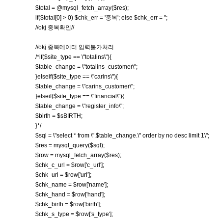
$total = @mysql_fetch_array($res);
if($total[0] > 0) $chk_err = '중복'; else $chk_err = '';
//okj 중복확인//
//okj 중복데이터 입력불가처리
/*if($site_type == \"totalins\"){
$table_change = \"totalins_customer\";
}elseif($site_type == \"carins\"){
$table_change = \"carins_customer\";
}elseif($site_type == \"financial\"){
$table_change = \"register_info\";
$birth = $sBIRTH;
}*/
$sql = \"select * from \".$table_change.\" order by no desc limit 1\";
$res = mysql_query($sql);
$row = mysql_fetch_array($res);
$chk_c_url = $row['c_url'];
$chk_url = $row['url'];
$chk_name = $row['name'];
$chk_hand = $row['hand'];
$chk_birth = $row['birth'];
$chk_s_type = $row['s_type'];