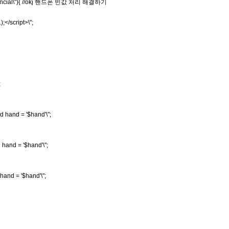
 \"financial\"){ //okj 핸드폰 빈값 처리 해결하기
/script>\";
;
nd hand = '$hand'\";
 hand = '$hand'\";
 hand = '$hand'\";