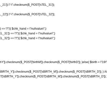
21']).\"-\".checknum($_POST['sTEL_31']);
22']).\"-\".checknum($_POST['sTEL_32']);
= \"\"){ $chk_hand = \"nullvalue\";}
31']) == \"\"){ $chk_hand = \"nullvalue\";}
32']) == \"\"){ $chk_hand = \"nullvalue\";}
rthY']).checknum($_POST['birthM']).checknum($_POST['birthD']); }else{ $birth = \"
sBIRTH_Y']).checknum($_POST['sBIRTH_M']).checknum($_POST['sBIRTH_D']); }
_POST['sBIRTH_Y']).checknum($_POST['sBIRTH_M']).checknum($_POST['sBIRTH_D'])