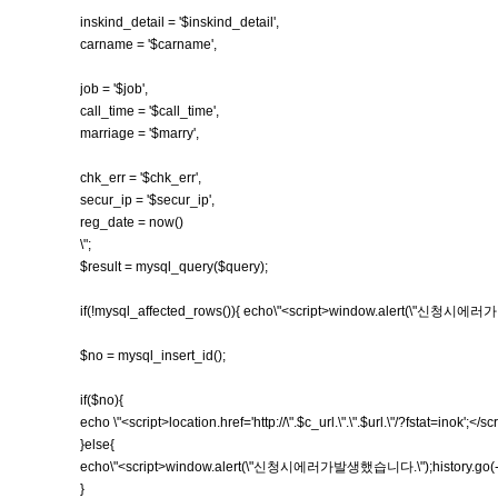
inskind_detail = '$inskind_detail',
carname = '$carname',
job = '$job',
call_time = '$call_time',
marriage = '$marry',
chk_err = '$chk_err',
secur_ip = '$secur_ip',
reg_date = now()
\";
$result = mysql_query($query);
if(!mysql_affected_rows()){ echo\"<script>window.alert(\"신청시에러가발
$no = mysql_insert_id();
if($no){
echo \"<script>location.href='http://\".$c_url.\".\".$url.\"/?fstat=inok';</scr
}else{
echo\"<script>window.alert(\"신청시에러가발생했습니다.\");history.go(-1);
}