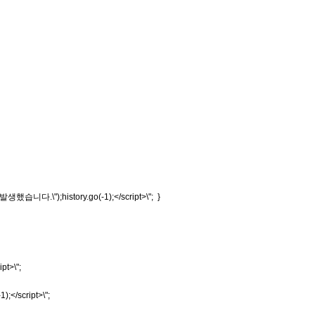
생했습니다.\");history.go(-1);</script>\"; }
ipt>\";
</script>\";