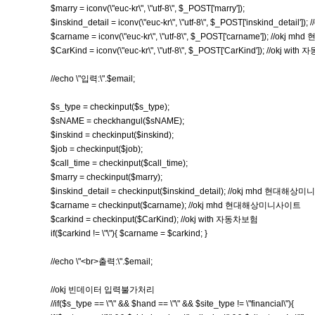
$marry = iconv(\"euc-kr\", \"utf-8\", $_POST['marry']);
$inskind_detail = iconv(\"euc-kr\", \"utf-8\", $_POST['inskind_det
$carname = iconv(\"euc-kr\", \"utf-8\", $_POST['carname']); //
$CarKind = iconv(\"euc-kr\", \"utf-8\", $_POST['CarKind']); //okj wi
//echo \"입력:\".$email;
$s_type = checkinput($s_type);
$sNAME = checkhangul($sNAME);
$inskind = checkinput($inskind);
$job = checkinput($job);
$call_time = checkinput($call_time);
$marry = checkinput($marry);
$inskind_detail = checkinput($inskind_detail); //okj mhd 현대해
$carname = checkinput($carname); //okj mhd 현대해상미니사이트
$carkind = checkinput($CarKind); //okj with 자동차보험
if($carkind != \"\"){ $carname = $carkind; }
//echo \"<br>출력:\".$email;
//okj 빈데이터 입력불가처리
//if($s_type == \"\" && $hand == \"\" && $site_type != \"financial\"){