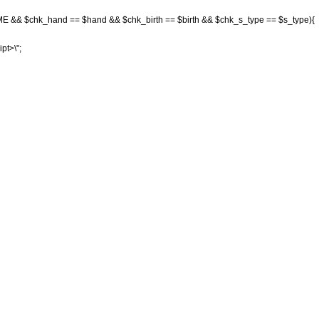
ME && $chk_hand == $hand && $chk_birth == $birth && $chk_s_type == $s_type){
ipt>\";