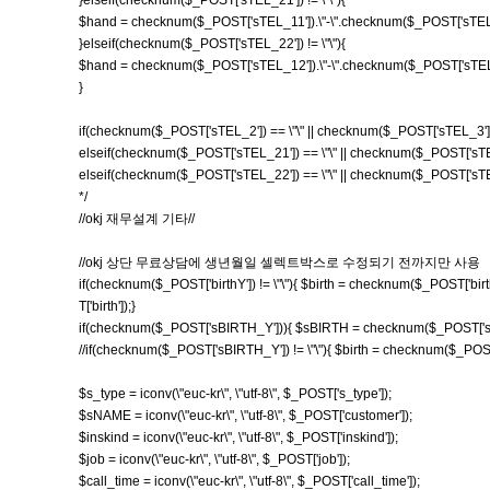
}elseif(checknum($_POST['sTEL_21']) != \"\"){
$hand = checknum($_POST['sTEL_11']).\"-\".checknum($_POST['sTEL_
}elseif(checknum($_POST['sTEL_22']) != \"\"){
$hand = checknum($_POST['sTEL_12']).\"-\".checknum($_POST['sTEL_
}
if(checknum($_POST['sTEL_2']) == \"\" || checknum($_POST['sTEL_3']) =
elseif(checknum($_POST['sTEL_21']) == \"\" || checknum($_POST['sTEL_
elseif(checknum($_POST['sTEL_22']) == \"\" || checknum($_POST['sTEL_
*/
//okj 재무설계 기타//
//okj 상단 무료상담에 생년월일 셀렉트박스로 수정되기 전까지만 사용
if(checknum($_POST['birthY']) != \"\"){ $birth = checknum($_POST['bi
T['birth']);}
if(checknum($_POST['sBIRTH_Y'])){ $sBIRTH = checknum($_POST['
//if(checknum($_POST['sBIRTH_Y']) != \"\"){ $birth = checknum($
$s_type = iconv(\"euc-kr\", \"utf-8\", $_POST['s_type']);
$sNAME = iconv(\"euc-kr\", \"utf-8\", $_POST['customer']);
$inskind = iconv(\"euc-kr\", \"utf-8\", $_POST['inskind']);
$job = iconv(\"euc-kr\", \"utf-8\", $_POST['job']);
$call_time = iconv(\"euc-kr\", \"utf-8\", $_POST['call_time']);