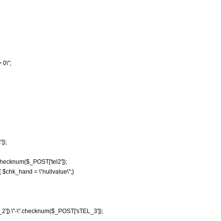
 0\";
]);
checknum($_POST['tel2']);
{ $chk_hand = \"nullvalue\";}
']).\"-\".checknum($_POST['sTEL_3']);