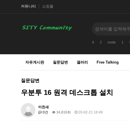
커뮤니티
쇼핑몰
4
2
node
1
자유게시판
질문답변
갤러리
Free Talking
질문답변
우분투 16 원격 데스크톱 설치
미친새
0건
34,816회
20-02-21 16:49