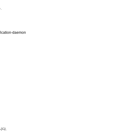
.
ification-daemon
니다.