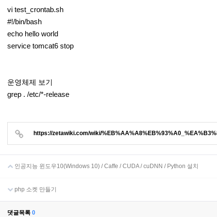
vi test_crontab.sh
#!/bin/bash
echo hello world
service tomcat6 stop
운영체제 보기
grep . /etc/*-release
https://zetawiki.com/wiki/%EB%AA%A8%EB%93%A0_%EA%B
인공지능 윈도우10(Windows 10) / Caffe / CUDA / cuDNN / Python 설치
php 소켓 만들기
댓글목록
0