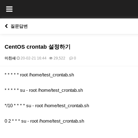
질문답변
CentOS crontab 설정하기
미친새
20-02-21 16:44
29,522
0
본문
* * * * * root /home/test_crontab.sh
* * * * * su - root /home/test_crontab.sh
*/10 * * * * su - root /home/test_crontab.sh
0 2 * * * su - root /home/test_crontab.sh