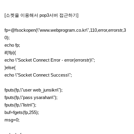
[소켓을 이용해서 pop3서버 접근하기]
fp=@fsockopen(\"www.webprogram.co.kr\",110,error,errorstr,3
0);
echo fp;
if(!fp){
echo \"Socket Connect Error - error(errorstr)\";
}else{
echo \"Socket Connect Success\";
fputs(fp,\"user web_junsikn\");
fputs(fp,\"pass ysarahan\");
fputs(fp,\"listn\");
buf=fgets(fp,255);
msg=0;