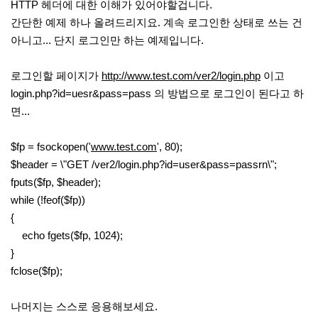
HTTP 헤더에 대한 이해가 있어야할겁니다.
간단한 예제 하나 올려드리지요. 계속 로그인한 상태로 쓰는 건
아니고... 단지 로그인만 하는 예제입니다.
로그인할 페이지가
http://www.test.com/ver2/login.php
이고
login.php?id=uesr&pass=pass 의 방법으로 로그인이 된다고 하
면...
$fp = fsockopen('
www.test.com
', 80);
$header = \"GET /ver2/login.php?id=user&pass=passrn\";
fputs($fp, $header);
while (!feof($fp))
{
echo fgets($fp, 1024);
}
fclose($fp);
나머지는 스스로 응용해보세요.