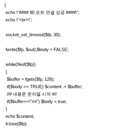
{
echo \"#### 80 포트 연결 성공 ####\";
echo \"<br>\";
socket_set_timeout($fp, 30);
fwrite($fp, $out);$body = FALSE;
while(!feof($fp))
{
$buffer = fgets($fp, 128);
if($body == TRUE) $content .= $buffer;
//# 내용문 문자열 시작 #//
if($buffer==\"rn\") $body = true;
}
echo $content;
fclose($fp);