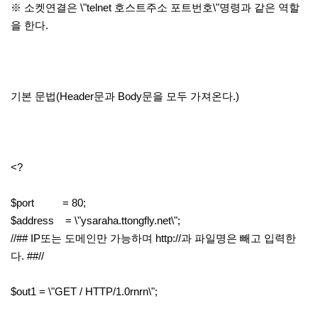
※ 소켓연결은 \"telnet 호스트주소 포트번호\"명령과 같은 역할
을 한다.
기본 문법(Header문과 Body문을 모두 가져온다.)
<?
$port = 80;
$address = \"ysaraha.ttongfly.net\";
//## IP또는 도메인만 가능하며 http://과 파일명은 빼고 입력한
다. ##//
$out1 = \"GET / HTTP/1.0rnrn\";