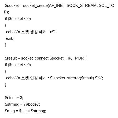
$socket = socket_create(AF_INET, SOCK_STREAM, SOL_TC
P);
if ($socket < 0)
{
echo \"n 소켓 생성 에러...n\";
exit;
}
$result = socket_connect($socket, _IP, _PORT);
if ($socket < 0)
{
echo \"n 소켓 연결 에러 : \".socket_strerror($result).\"n\";
}
$ntest = 3;
$strmsg = \"abcde\";
$msg = $ntest.$strmsg;