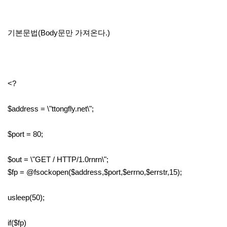
기본문법(Body문만 가져온다.)
<?
$address = \"ttongfly.net\";
$port = 80;
$out = \"GET / HTTP/1.0rnrn\";
$fp = @fsockopen($address,$port,$errno,$errstr,15);
usleep(50);
if($fp)