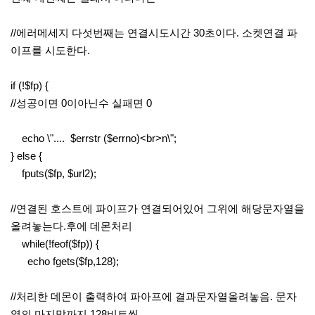
//에러메세지 다섯번째는 연결시도시간 30초이다. 소켓연결 파
이프를 시도한다.
if (!$fp) {
//성공이면 0이아닌수 실패면 0
echo \".... $errstr ($errno)<br>n\";
} else {
fputs($fp, $url2);
//연결된 호스트에 파이프가 연결되어있어 그위에 해당문자열을
올려놓는다.후에 데몬처리
while(!feof($fp)) {
echo fgets($fp,128);
//처리한 데몬이 출력하여 파아프에 결과문자열올려놓음. 문자
열의 마지막까지 128비트씩