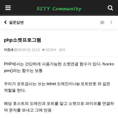
질문답변
php소켓프로그램
미친새
20-02-21 12:12
32,314
0
본문
PHP에서는 간단하게 사용가능한 소켓연결 함수가 있다. fsocko
pen()라는 함수는 보통
우리가 포트검사는 쓰는 telnet 도메인이나ip 포트번호 와 같은
역할을 한다.
해당 호스트의 도메인과 포트를 알고 소켓으로 파이프를 연결하
여 문자를 보내고 그에 반응