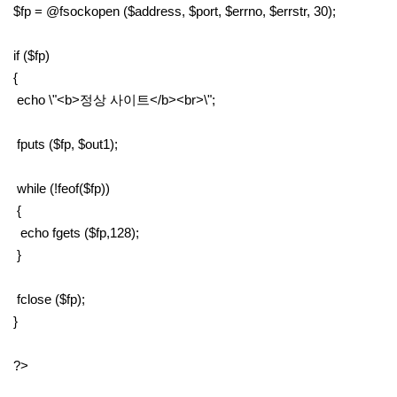
$fp = @fsockopen ($address, $port, $errno, $errstr, 30);
if ($fp)
{
echo \"<b>정상 사이트</b><br>\";
fputs ($fp, $out1);
while (!feof($fp))
{
echo fgets ($fp,128);
}
fclose ($fp);
}
?>