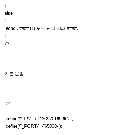
}
else
{
echo \"#### 80 포트 연결 실패 ####\";
}
?>
기본 문법
<?
define(\"_IP\", \"219.253.165.66\");
define(\"_PORT\", \"65000\");