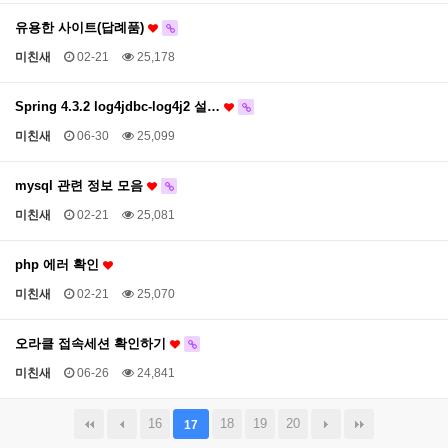
유용한 사이트(답례품)
미친새
02-21
25,178
Spring 4.3.2 log4jdbc-log4j2 설…
미친새
06-30
25,099
mysql 관련 정보 모음
미친새
02-21
25,081
php 에러 확인
미친새
02-21
25,070
오라클 접속세션 확인하기
미친새
06-26
24,841
16
18
19
20
17