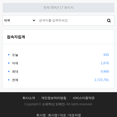
전체 359건
17 페이지
접속자집계
오늘
935
어제
1,676
최대
9,968
전체
2,723,791
회사소개
개인정보처리방침
서비스이용약관
Copyright ©
소유하신 도메인.
All rights reserved.
회사명 : 회사명 / 대표 : 대표자명