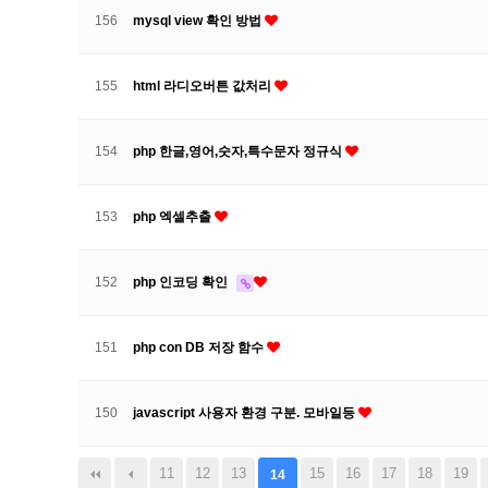
156
mysql view 확인 방법
155
html 라디오버튼 값처리
154
php 한글,영어,숫자,특수문자 정규식
153
php 엑셀추출
152
php 인코딩 확인
151
php con DB 저장 함수
150
javascript 사용자 환경 구분. 모바일등
음
맨끝
11
12
13
15
16
17
18
19
14