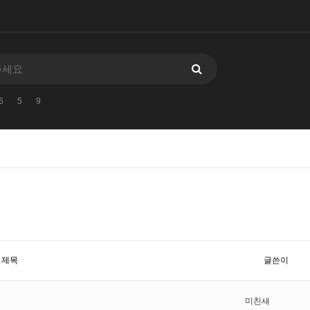
6
5
9
제목
글쓴이
미친새