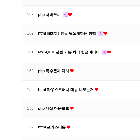
163
php 서버푸시
162
html input에 한글 못쓰게하는 방법
161
MySQL 버전별 기능 차이 한글아이디
160
php 특수문자 처리
159
html 마우스오버시 메뉴 나오는거
158
php 엑셀 다운로드
157
html 포커스이동