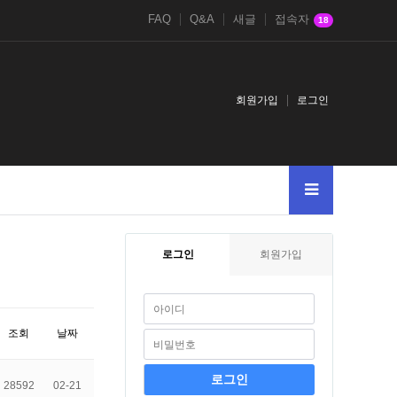
FAQ
Q&A
새글
접속자
18
회원가입
로그인
로그인
회원가입
조회
날짜
28592
02-21