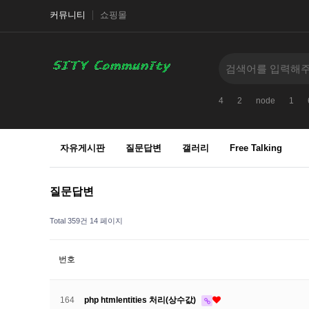
커뮤니티
쇼핑몰
4
2
node
1
자유게시판
질문답변
갤러리
Free Talking
질문답변
Total 359건
14 페이지
번호
164
php htmlentities 처리(상수값)