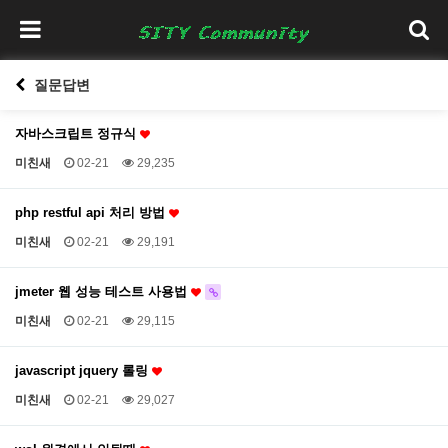
질문답변
자바스크립트 정규식
미친새
02-21
29,235
php restful api 처리 방법
미친새
02-21
29,191
jmeter 웹 성능 테스트 사용법
미친새
02-21
29,115
javascript jquery 롤링
미친새
02-21
29,027