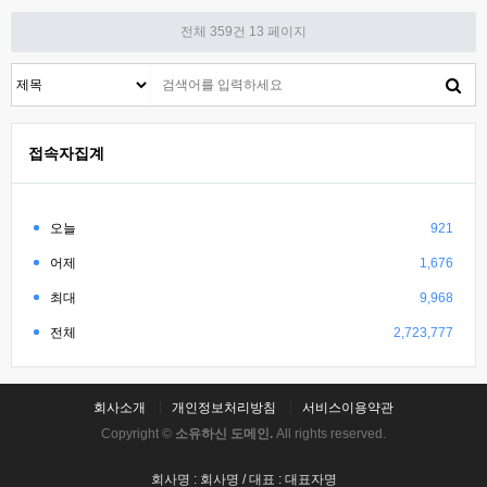
전체 359건
13 페이지
접속자집계
오늘
921
어제
1,676
최대
9,968
전체
2,723,777
회사소개
개인정보처리방침
서비스이용약관
Copyright ©
소유하신 도메인.
All rights reserved.
회사명 : 회사명 / 대표 : 대표자명