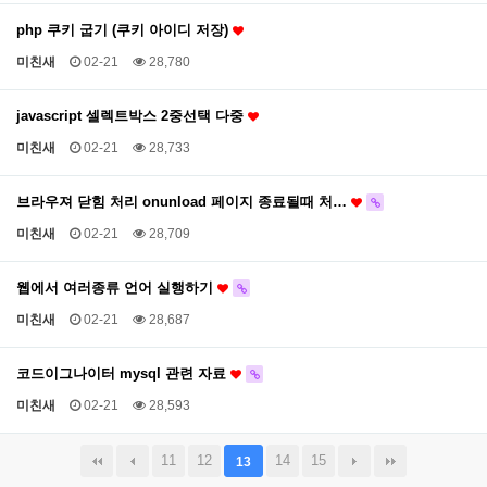
php 쿠키 굽기 (쿠키 아이디 저장)
미친새
02-21
28,780
javascript 셀렉트박스 2중선택 다중
미친새
02-21
28,733
브라우져 닫힘 처리 onunload 페이지 종료될때 처…
미친새
02-21
28,709
웹에서 여러종류 언어 실행하기
미친새
02-21
28,687
코드이그나이터 mysql 관련 자료
미친새
02-21
28,593
11
12
14
15
13