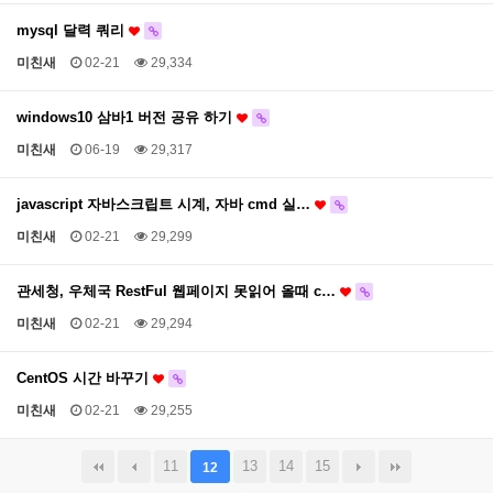
mysql 달력 쿼리
미친새
02-21
29,334
windows10 삼바1 버전 공유 하기
미친새
06-19
29,317
javascript 자바스크립트 시계, 자바 cmd 실…
미친새
02-21
29,299
관세청, 우체국 RestFul 웹페이지 못읽어 올때 c…
미친새
02-21
29,294
CentOS 시간 바꾸기
미친새
02-21
29,255
11
13
14
15
12