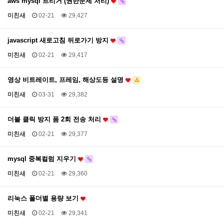
aws mysql 트리거 (권한문제 처리)
미친새
02-21
29,427
javascript 새로고침 뒤로가기 방지
미친새
02-21
29,417
영상 비트레이트, 프레임, 해상도등 설명
미친새
03-31
29,382
더블 클릭 방지 폼 2회 전송 처리
미친새
02-21
29,377
mysql 중복컬럼 지우기
미친새
02-21
29,360
리눅스 폴더별 용량 보기
미친새
02-21
29,341