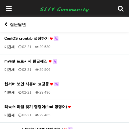
질문답변
CentOS crontab 설정하기
미친새
02-21
29,530
mysql 프로시저 한글깨짐
미친새
02-21
29,506
웹서버 보안 시큐어 코딩등
미친새
02-21
29,496
리눅스 파일 찾기 명령어(find 명령어)
미친새
02-21
29,485