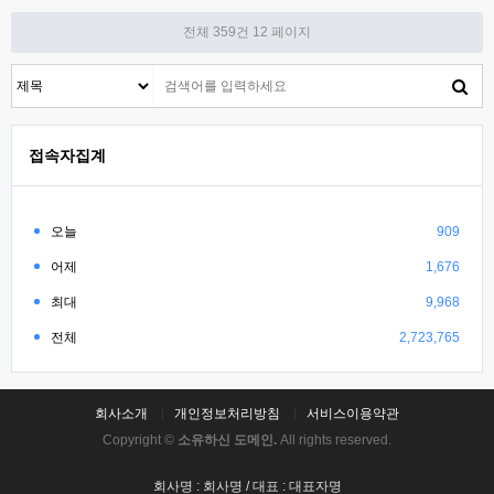
전체 359건
12 페이지
접속자집계
오늘
909
어제
1,676
최대
9,968
전체
2,723,765
회사소개
개인정보처리방침
서비스이용약관
Copyright ©
소유하신 도메인.
All rights reserved.
회사명 : 회사명 / 대표 : 대표자명