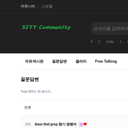
커뮤니티
쇼핑몰
4
2
node
1
자유게시판
질문답변
갤러리
Free Talking
질문답변
Total 359건
18 페이지
번호
104
linux find grep 찾기 명령어