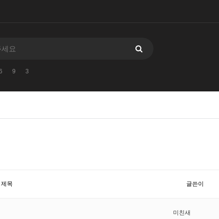
6
9
3
제목
글쓴이
미친새