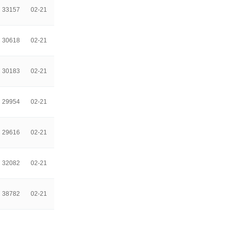
33157
02-21
30618
02-21
30183
02-21
29954
02-21
29616
02-21
32082
02-21
38782
02-21