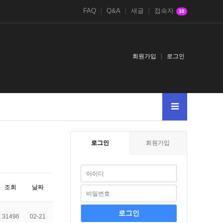
FAQ
Q&A
새글
접속자
38
회원가입
로그인
로그인
회원가입
조회
날짜
31496
02-21