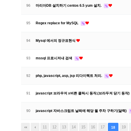
96
마리아DB 설치하기 centos 6.5 yum 설치.
95
Regex replace for MySQL
94
Mysql 에서의 정규표현식
93
mssql 프로시저내 검색
92
php, javascript, asp, jsp 리다이렉트 처리.
91
javascript 브라우저 x버튼 클릭시 동작.(브라두져 닫기 동작)
90
javascript 자바스크립트 날짜에 해당 월 주차 구하기(달력)
음
맨끝
11
12
13
14
15
16
17
19
18