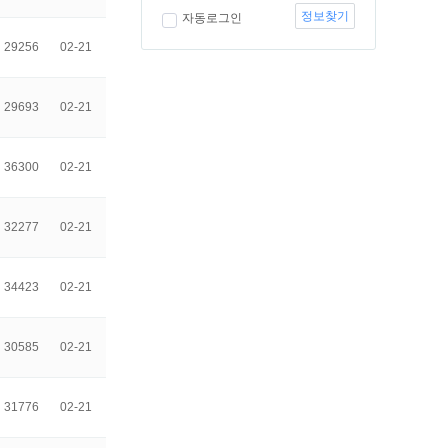
정보찾기
자동로그인
29256
02-21
29693
02-21
36300
02-21
32277
02-21
34423
02-21
30585
02-21
31776
02-21