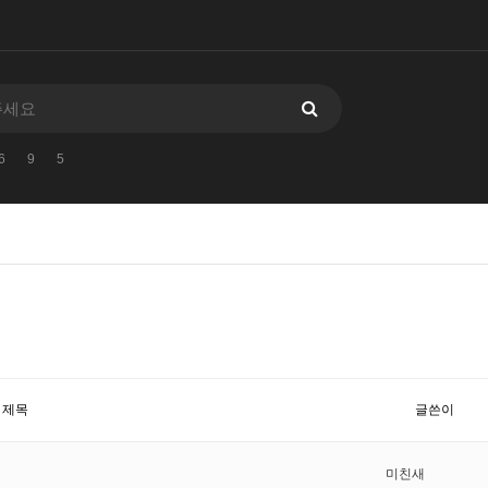
6
9
5
제목
글쓴이
미친새