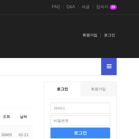
FAQ
Q&A
새글
접속자
29
회원가입
로그인
로그인
회원가입
조회
날짜
30805
02-21