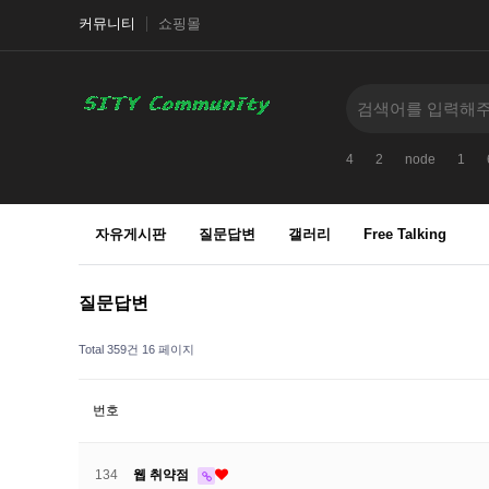
커뮤니티
쇼핑몰
4
2
node
1
자유게시판
질문답변
갤러리
Free Talking
질문답변
Total 359건
16 페이지
번호
134
웹 취약점