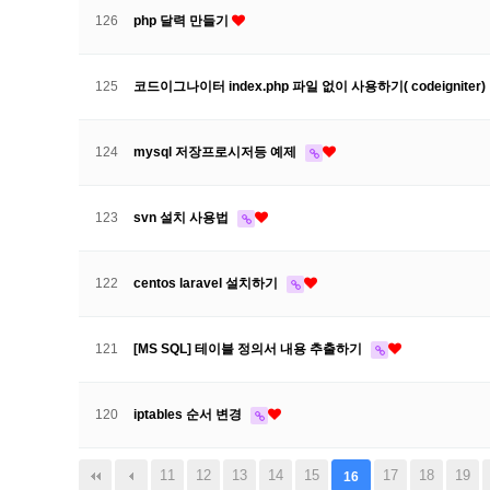
126
php 달력 만들기
125
코드이그나이터 index.php 파일 없이 사용하기( codeigniter)
124
mysql 저장프로시저등 예제
123
svn 설치 사용법
122
centos laravel 설치하기
121
[MS SQL] 테이블 정의서 내용 추출하기
120
iptables 순서 변경
음
맨끝
11
12
13
14
15
17
18
19
16