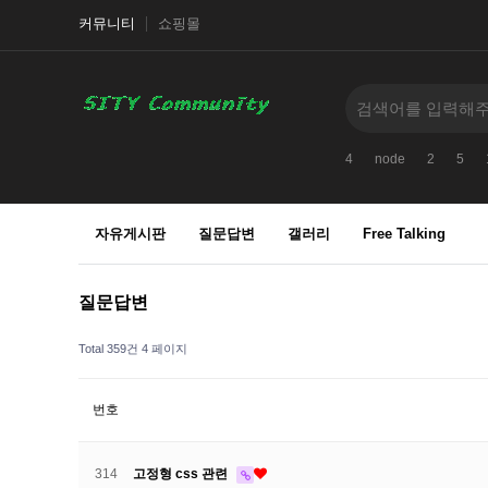
커뮤니티
쇼핑몰
4
node
2
5
자유게시판
질문답변
갤러리
Free Talking
질문답변
Total 359건
4 페이지
번호
314
고정형 css 관련