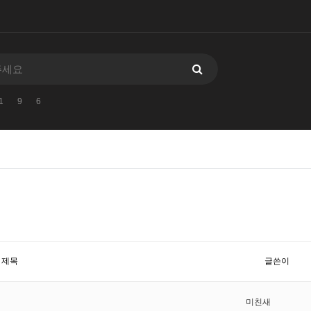
1
9
6
제목
글쓴이
미친새