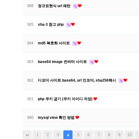
306
정규표현식 url 패턴
305
sha-3 참고 php
304
md5 복호화 사이트
303
base64 image 컨버터 사이트
302
디코더 사이트 base64, url 인코더, sha256해시
301
php 쿠키 굽기 (쿠키 아이디 저장)
300
mysql view 확인 방법
1
2
3
5
6
7
8
9
10
4