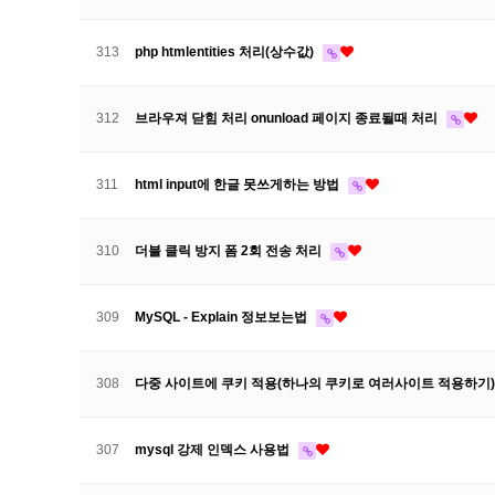
313
php htmlentities 처리(상수값)
312
브라우져 닫힘 처리 onunload 페이지 종료될때 처리
311
html input에 한글 못쓰게하는 방법
310
더블 클릭 방지 폼 2회 전송 처리
309
MySQL - Explain 정보보는법
308
다중 사이트에 쿠키 적용(하나의 쿠키로 여러사이트 적용하기
307
mysql 강제 인덱스 사용법