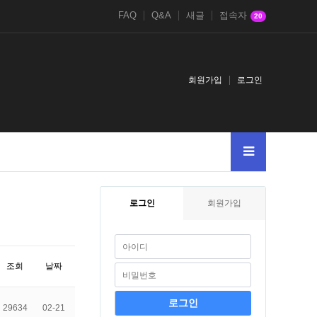
FAQ
Q&A
새글
접속자
20
회원가입
로그인
로그인
회원가입
조회
날짜
29634
02-21