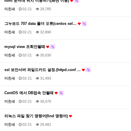
html 문서내 위치 이동하기(화면 이동)
미친새
02-21
29,785
그누보드 707 data 폴더 오류(centos sel…
미친새
02-21
32,890
mysql view 조회안될때
미친새
02-21
30,030
ssl 보안서버 와일드카드 설정.(httpd.conf …
미친새
02-21
31,493
CentOS 에서 DB접속 안될때
미친새
02-21
30,470
리눅스 파일 찾기 명령어(find 명령어)
미친새
02-21
29,481