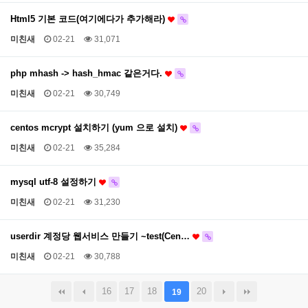
Html5 기본 코드(여기에다가 추가해라)
미친새
02-21
31,071
php mhash -> hash_hmac 같은거다.
미친새
02-21
30,749
centos mcrypt 설치하기 (yum 으로 설치)
미친새
02-21
35,284
mysql utf-8 설정하기
미친새
02-21
31,230
userdir 계정당 웹서비스 만들기 ~test(Cen…
미친새
02-21
30,788
16
17
18
20
19