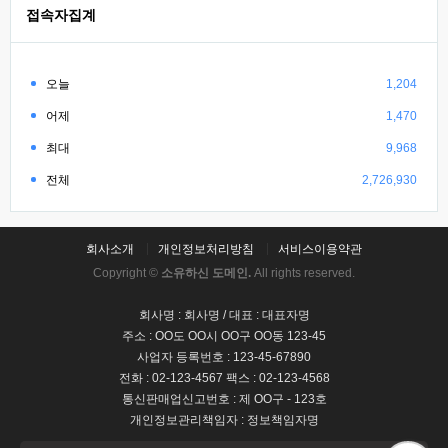
접속자집계
오늘
1,204
어제
1,470
최대
9,968
전체
2,726,930
회사소개
개인정보처리방침
서비스이용약관
Copyright ©
소유하신 도메인.
All rights reserved.
회사명 : 회사명 / 대표 : 대표자명
주소 : OO도 OO시 OO구 OO동 123-45
사업자 등록번호 : 123-45-67890
전화 : 02-123-4567 팩스 : 02-123-4568
통신판매업신고번호 : 제 OO구 - 123호
개인정보관리책임자 : 정보책임자명