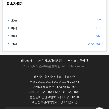
접속자집계
오늘
774
어제
1,676
최대
9,968
전체
2,723,630
회사소개
개인정보처리방침
서비스이용약관
Copyright ©
소유하신 도메인.
All rights reserved.
회사명 : 회사명 / 대표 : 대표자명
주소 : OO도 OO시 OO구 OO동 123-45
사업자 등록번호 : 123-45-67890
전화 : 02-123-4567 팩스 : 02-123-4568
통신판매업신고번호 : 제 OO구 - 123호
개인정보관리책임자 : 정보책임자명