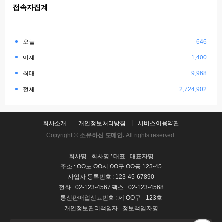
접속자집계
오늘
646
어제
1,400
최대
9,968
전체
2,724,902
회사소개
개인정보처리방침
서비스이용약관
Copyright ©
소유하신 도메인.
All rights reserved.
회사명 : 회사명 / 대표 : 대표자명
주소 : OO도 OO시 OO구 OO동 123-45
사업자 등록번호 : 123-45-67890
전화 : 02-123-4567 팩스 : 02-123-4568
통신판매업신고번호 : 제 OO구 - 123호
개인정보관리책임자 : 정보책임자명