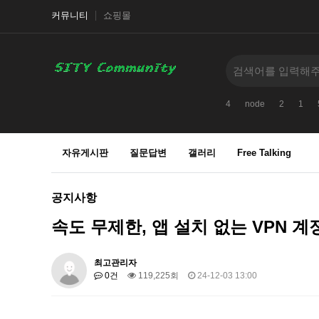
커뮤니티
쇼핑몰
4
node
2
1
자유게시판
질문답변
갤러리
Free Talking
공지사항
속도 무제한, 앱 설치 없는 VPN 계
최고관리자
0건
119,225회
24-12-03 13:00