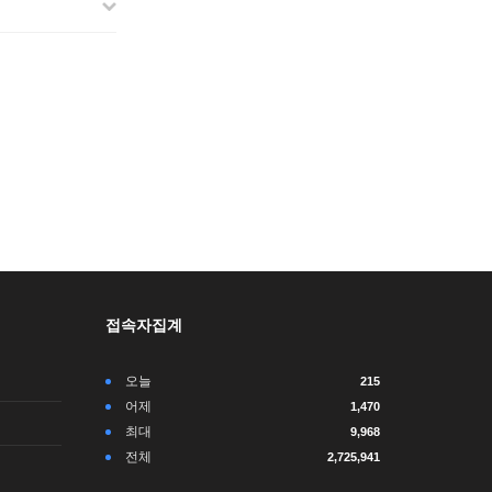
접속자집계
오늘
215
어제
1,470
최대
9,968
전체
2,725,941